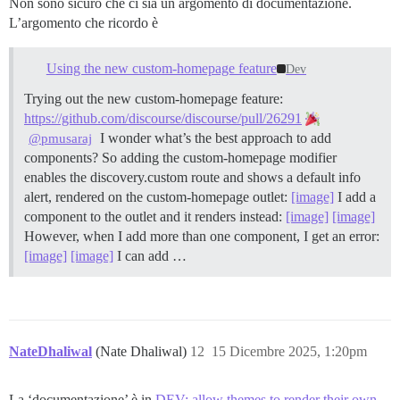
Non sono sicuro che ci sia un argomento di documentazione.
L’argomento che ricordo è
Using the new custom-homepage feature
Dev
Trying out the new custom-homepage feature:
https://github.com/discourse/discourse/pull/26291
I wonder what’s the best approach to add
@pmusaraj
components? So adding the custom-homepage modifier
enables the discovery.custom route and shows a default info
alert, rendered on the custom-homepage outlet:
[image]
I add a
component to the outlet and it renders instead:
[image]
[image]
However, when I add more than one component, I get an error:
[image]
[image]
I can add …
NateDhaliwal
(Nate Dhaliwal)
12
15 Dicembre 2025, 1:20pm
La ‘documentazione’ è in
DEV: allow themes to render their own