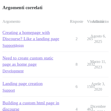
Argomenti correlati
Argomento
Risposte
Visualizzazioni
Attività
Creating a homepage with
Agosto 6,
Discourse? Like a landing page
2
265
2025
Support
design
Need to create custom static
Marzo 11,
page as home page
8
2032
2023
Development
Landing page creation
Aprile 3,
6
1501
2020
Support
Building a custom html page in
Dicembre
discourse
4
463