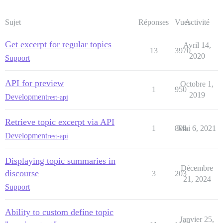
Sujet
Réponses
Vues
Activité
Get excerpt for regular topics
Avril 14,
13
3970
2020
Support
API for preview
Octobre 1,
1
950
2019
Development
rest-api
Retrieve topic excerpt via API
1
804
Mai 6, 2021
Development
rest-api
Displaying topic summaries in
Décembre
discourse
3
203
21, 2024
Support
Ability to custom define topic
Janvier 25,