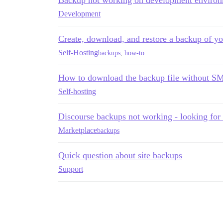
Backup not working on development enviro
Development
Create, download, and restore a backup of y
Self-Hosting
backups
,
how-to
How to download the backup file without S
Self-hosting
Discourse backups not working - looking for
Marketplace
backups
Quick question about site backups
Support