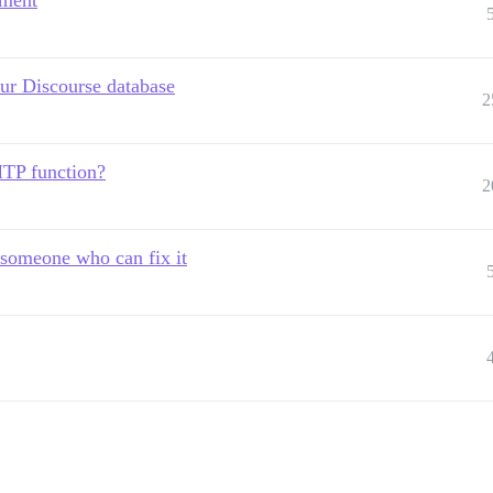
nment
our Discourse database
2
MTP function?
2
 someone who can fix it