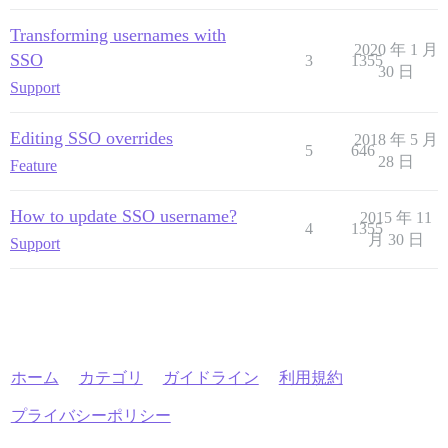
Transforming usernames with
2020 年 1 月
SSO
3
1355
30 日
Support
Editing SSO overrides
2018 年 5 月
5
646
28 日
Feature
How to update SSO username?
2015 年 11
4
1355
月 30 日
Support
ホーム
カテゴリ
ガイドライン
利用規約
プライバシーポリシー