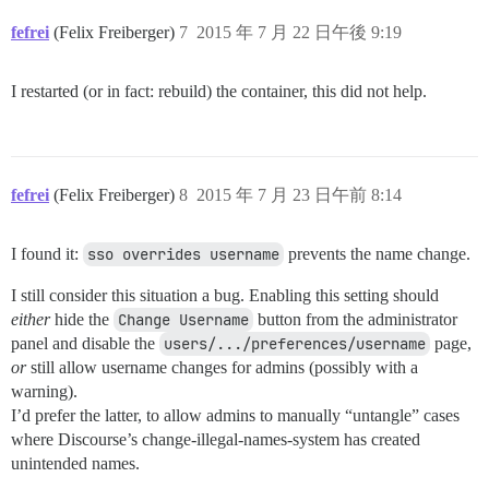
fefrei
(Felix Freiberger)
7
2015 年 7 月 22 日午後 9:19
I restarted (or in fact: rebuild) the container, this did not help.
fefrei
(Felix Freiberger)
8
2015 年 7 月 23 日午前 8:14
I found it:
sso overrides username
prevents the name change.
I still consider this situation a bug. Enabling this setting should
either
hide the
Change Username
button from the administrator
panel and disable the
users/.../preferences/username
page,
or
still allow username changes for admins (possibly with a
warning).
I’d prefer the latter, to allow admins to manually “untangle” cases
where Discourse’s change-illegal-names-system has created
unintended names.