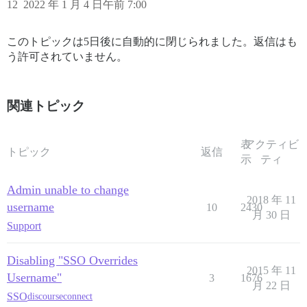
12
2022 年 1 月 4 日午前 7:00
このトピックは5日後に自動的に閉じられました。返信はも
う許可されていません。
関連トピック
表
アクティビ
トピック
返信
示
ティ
Admin unable to change
2018 年 11
username
10
2430
月 30 日
Support
Disabling "SSO Overrides
2015 年 11
Username"
3
1676
月 22 日
SSO
discourseconnect