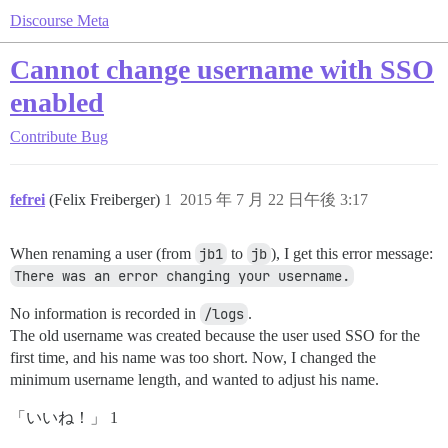
Discourse Meta
Cannot change username with SSO
enabled
Contribute
Bug
fefrei
(Felix Freiberger)
1
2015 年 7 月 22 日午後 3:17
When renaming a user (from
jb1
to
jb
), I get this error message:
There was an error changing your username.
No information is recorded in
/logs
.
The old username was created because the user used SSO for the
first time, and his name was too short. Now, I changed the
minimum username length, and wanted to adjust his name.
「いいね！」 1