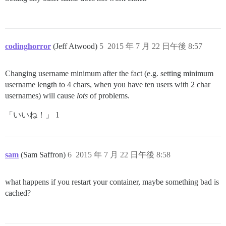
codinghorror
(Jeff Atwood)
5
2015 年 7 月 22 日午後 8:57
Changing username minimum after the fact (e.g. setting minimum
username length to 4 chars, when you have ten users with 2 char
usernames) will cause
lots
of problems.
「いいね！」 1
sam
(Sam Saffron)
6
2015 年 7 月 22 日午後 8:58
what happens if you restart your container, maybe something bad is
cached?