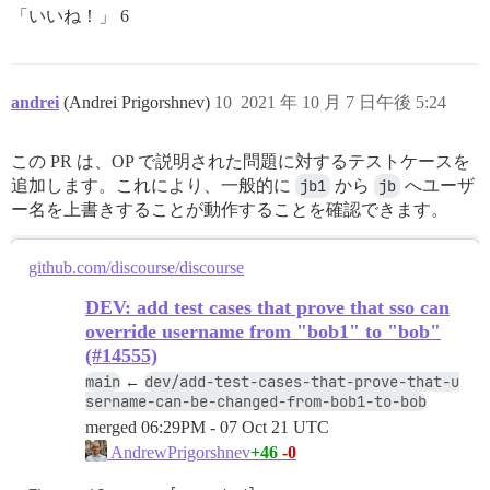
「いいね！」 6
andrei
(Andrei Prigorshnev)
10
2021 年 10 月 7 日午後 5:24
この PR は、OP で説明された問題に対するテストケースを
追加します。これにより、一般的に
jb1
から
jb
へユーザ
ー名を上書きすることが動作することを確認できます。
github.com/discourse/discourse
DEV: add test cases that prove that sso can
override username from "bob1" to "bob"
(#14555)
main
dev/add-test-cases-that-prove-that-u
←
sername-can-be-changed-from-bob1-to-bob
merged
06:29PM - 07 Oct 21 UTC
+46
-0
AndrewPrigorshnev