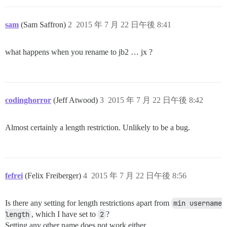
sam
(Sam Saffron)
2
2015 年 7 月 22 日午後 8:41
what happens when you rename to jb2 … jx ?
codinghorror
(Jeff Atwood)
3
2015 年 7 月 22 日午後 8:42
Almost certainly a length restriction. Unlikely to be a bug.
fefrei
(Felix Freiberger)
4
2015 年 7 月 22 日午後 8:56
Is there any setting for length restrictions apart from
min username 
length
, which I have set to
2
?
Setting any other name does not work either.