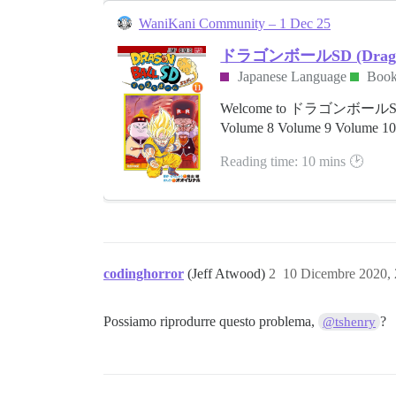
WaniKani Community – 1 Dec 25
ドラゴンボールSD (Dragon B
Japanese Language
Book
Welcome to ドラゴンボールSD! Curr
Volume 8 Volume 9 Volume 10 Vo
Reading time: 10 mins 🕑
codinghorror
(Jeff Atwood)
2
10 Dicembre 2020,
Possiamo riprodurre questo problema,
?
@tshenry