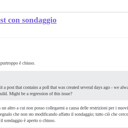
ost con sondaggio
 purtroppo è chiuso.
t a post that contains a poll that was created several days ago - we alw
build. Might be a regression of this issue?
 un altro a cui non posso collegarmi a causa delle restrizioni per i nuov
gnalo che non sto modificando affatto il sondaggio; tutto ciò che cerco d
il sondaggio è aperto o chiuso.