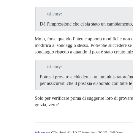
tshenry:
Dà l’impressione che ci sia stato un cambiamento
Mmh, forse quando l’utente apporta modifiche non co
modifica al sondaggio stesso. Potrebbe succedere se
sondaggio rispetto a quando il post è stato creato ini
tshenry:
Potresti provare a chiedere a un amministratore/m
per assicurarti che il post sia elaborato con tutte l
Solo per verificare prima di suggerire loro di provar
grazia, vero?
tshenry
(Taylor)
6
10 Dicembre 2020, 3:50am