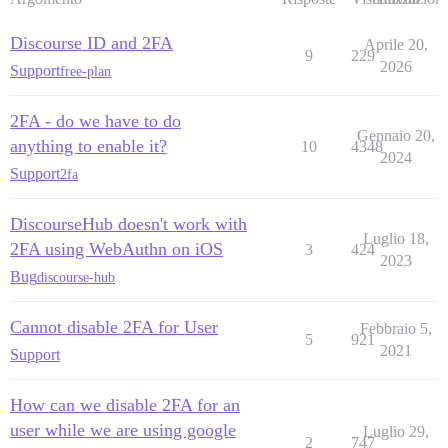
Discourse ID and 2FA
Aprile 20,
9
229
2026
Support
free-plan
2FA - do we have to do
Gennaio 20,
anything to enable it?
10
4348
2024
Support
2fa
DiscourseHub doesn't work with
Luglio 18,
2FA using WebAuthn on iOS
3
424
2023
Bug
discourse-hub
Cannot disable 2FA for User
Febbraio 5,
5
921
2021
Support
How can we disable 2FA for an
user while we are using google
Luglio 29,
2
747