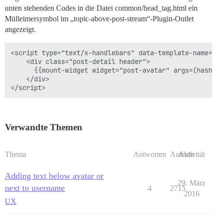
unten stehenden Codes in die Datei common/head_tag.html ein
Mülleimersymbol im „topic-above-post-stream“-Plugin-Outlet
angezeigt.
<script type="text/x-handlebars" data-template-name="
    <div class="post-detail header">

      {{mount-widget widget="post-avatar" args=(hash 
    </div>

Verwandte Themen
Thema
Antworten
Aufrufe
Aktivität
Adding text below avatar or
29. März
next to username
4
2715
2016
UX