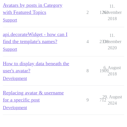
Avatars by posts in Category
11.
with Featured Topics
2
1263
November
2018
Support
api.decorateWidget - how can I
11.
find the template's names?
4
2339
Dezember
2020
Support
How to display data beneath the
6. August
user's avatar?
8
1909
2018
Development
Replacing avatar & username
29. August
for a specific post
9
712
2024
Development