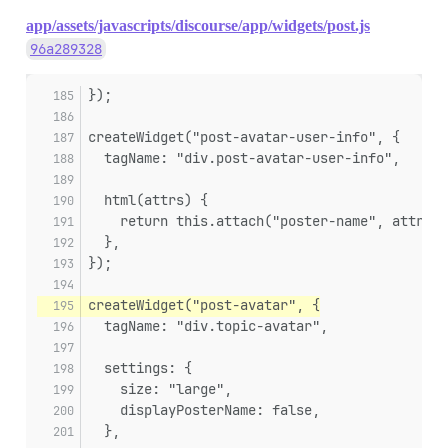
app/assets/javascripts/discourse/app/widgets/post.js
96a289328
});
createWidget("post-avatar-user-info", {
  tagName: "div.post-avatar-user-info",
  html(attrs) {
    return this.attach("poster-name", attrs);
  },
});
createWidget("post-avatar", {
  tagName: "div.topic-avatar",
  settings: {
    size: "large",
    displayPosterName: false,
  },