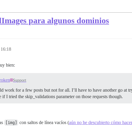
dImages para algunos dominios
 16:18
uy bien:
broken
Support
uld work for a few posts but not for all. I’ll have to have another go at 
e if I tried the skip_validations parameter on those requests though.
tas
[img]
con saltos de línea vacíos (
aún no he descubierto cómo hacer