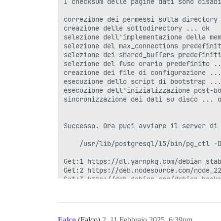
I checksum delle pagine dati sono disabi
correzione dei permessi sulla directory 
creazione delle sottodirectory ... ok

selezione dell'implementazione della mem
selezione del max_connections predefinit
selezione dei shared_buffers predefiniti
selezione del fuso orario predefinito ..
creazione dei file di configurazione ...
esecuzione dello script di bootstrap ...
esecuzione dell'inizializzazione post-bo
sincronizzazione dei dati su disco ... o
Successo. Ora puoi avviare il server di 
    /usr/lib/postgresql/15/bin/pg_ctl -D
Get:1 https://dl.yarnpkg.com/debian stab
Get:2 https://deb.nodesource.com/node_22
Get:3 http://deb.debian.org/debian bookw
Get:4 http://deb.debian.org/debian bookw
Get:5 http://deb.debian.org/debian bookw
Get:6 http://deb.debian.org/debian-secur
Get:7 https://dl.yarnpkg.com/debian stab
Falco
(Falco)
2
11 Febbraio 2025, 6:39pm