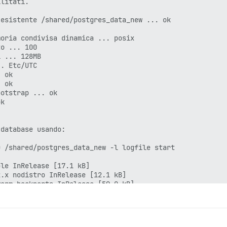
litati.

esistente /shared/postgres_data_new ... ok

oria condivisa dinamica ... posix

o ... 100

 ... 128MB

. Etc/UTC

 ok

 ok

otstrap ... ok

k

database usando:

 /shared/postgres_data_new -l logfile start

le InRelease [17.1 kB]

.x nodistro InRelease [12.1 kB]

orm-backports InRelease [59.0 kB]

orm InRelease [151 kB]

orm-updates InRelease [55.4 kB]

ity bookworm-security InRelease [48.0 kB]

le/main amd64 Packages [10.9 kB]
