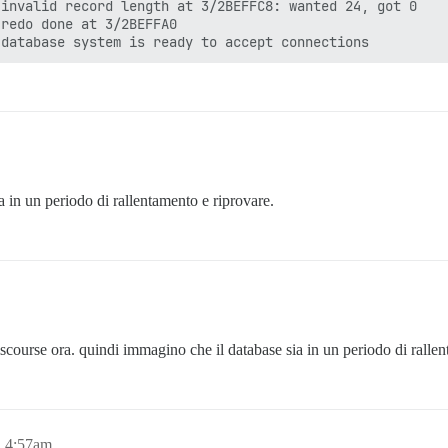
invalid record length at 3/2BEFFC8: wanted 24, got 0

redo done at 3/2BEFFA0

oria condivisa dinamica ... posix

o ... 100

 ... 128MB

. Etc/UTC

 ok

 ok

otstrap ... ok

k

ia in un periodo di rallentamento e riprovare.
database usando:

 runlevel

n of start.

-1.pgdg120+1) ...

n (267.pgdg120+1) ...

iscourse ora. quindi immagino che il database sia in un periodo di ral
stalled myspell/hunspell packages...

main.

main.

, 4:57am