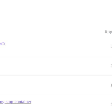
 problem.

Risp
own
ing stop container