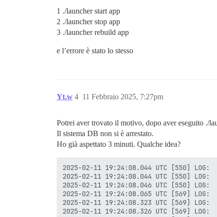
Fetched 17.3 MB in 1min 12s (238 kB/s)

1 ./launcher start app
Selecting previously unselected package 
(Reading database ... 33363 files and di
2 ./launcher stop app
Preparing to unpack .../postgresql-clien
3 ./launcher rebuild app
Unpacking postgresql-client-13 (13.18-1.
Selecting previously unselected package 
e l’errore è stato lo stesso
Preparing to unpack .../postgresql-13_13
Unpacking postgresql-13 (13.18-1.pgdg120
Selecting previously unselected package 
Preparing to unpack .../postgresql-13-pg
Unpacking postgresql-13-pgvector (0.8.0-
Yt.w
4
11 Febbraio 2025, 7:27pm
Setting up postgresql-client-13 (13.18-1
Setting up postgresql-13 (13.18-1.pgdg12
Creating new PostgreSQL cluster 13/main 
Potrei aver trovato il motivo, dopo aver eseguito ./l
/usr/lib/postgresql/13/bin/initdb -D /va
Il sistema DB non si è arrestato.
I file appartenenti a questo sistema di 
Anche l'utente deve possedere il process
Ho già aspettato 3 minuti. Qualche idea?
Il cluster di database verrà inizializza
2025-02-11 19:24:08.044 UTC [550] LOG:  
La codifica predefinita del database è s
2025-02-11 19:24:08.044 UTC [550] LOG:  
La configurazione predefinita della rice
2025-02-11 19:24:08.046 UTC [550] LOG:  
2025-02-11 19:24:08.065 UTC [569] LOG:  
I checksum delle pagine dati sono disabi
2025-02-11 19:24:08.323 UTC [569] LOG:  
2025-02-11 19:24:08.326 UTC [569] LOG:  
correzione dei permessi sulla directory 