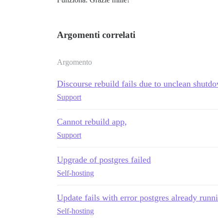
./discourse-doctor may help diagnose the
Argomenti correlati
Argomento
Discourse rebuild fails due to unclean shutd
Support
Cannot rebuild app,
Support
Upgrade of postgres failed
Self-hosting
Update fails with error postgres already runn
Self-hosting