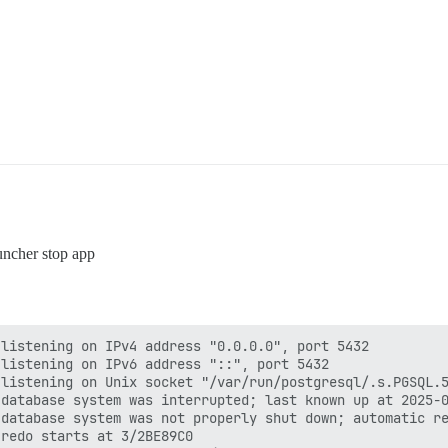
postgresql-client-13.

rectories currently installed.)

t-13_13.18-1.pgdg120+1_amd64.deb ...

pgdg120+1) ...

postgresql-13.

.18-1.pgdg120+1_amd64.deb ...

+1) ...

postgresql-13-pgvector.

vector_0.8.0-1.pgdg120+1_amd64.deb ...

1.pgdg120+1) ...

.pgdg120+1) ...

0+1) ...

...

auncher stop app
r/lib/postgresql/13/main --auth-local peer --auth-host m
database saranno di proprietà dell'utente "postgres".

o del server.

to con la locale "C.UTF-8".

listening on IPv4 address "0.0.0.0", port 5432

tata quindi impostata su "UTF8".

listening on IPv6 address "::", port 5432

rca testuale sarà impostata su "english".

listening on Unix socket "/var/run/postgresql/.s.PGSQL.5
database system was interrupted; last known up at 2025-0
litati.

database system was not properly shut down; automatic re
redo starts at 3/2BE89C0

esistente /var/lib/postgresql/13/main ... ok
