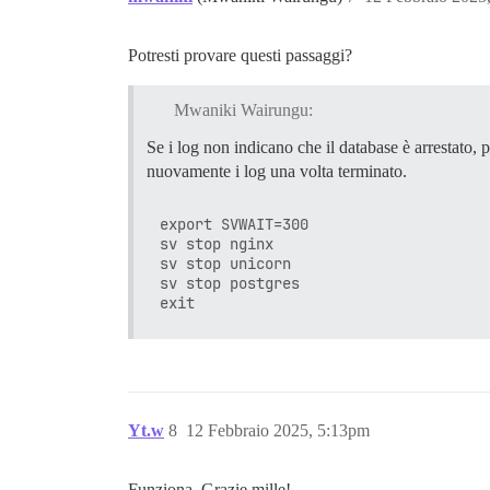
Checking cluster versions               
The source cluster was not shut down cle
Potresti provare questi passaggi?
Failure, exiting

----------------------------------------
UPGRADE OF POSTGRES FAILED

Mwaniki Wairungu:
Se i log non indicano che il database è arrestato, 
Please visit https://meta.discourse.org/
nuovamente i log una volta terminato.
You can run ./launcher start app to rest
----------------------------------------
export SVWAIT=300

sv stop nginx

sv stop unicorn

FAILED

sv stop postgres

--------------------

Pups::ExecError: if [ -f /root/install_p
  /root/install_postgres &amp;&amp; rm -
elif [ -e /shared/postgres_run/.s.PGSQL.
  socat /dev/null UNIX-CONNECT:/shared/p
fi

 failed with return #&lt;Process::Status
Location of failure: /usr/local/lib/ruby
Yt.w
8
12 Febbraio 2025, 5:13pm
exec failed with the params {"tag"=>"db
bootstrap failed with exit code 1

** FAILED TO BOOTSTRAP ** please scroll 
Funziona. Grazie mille!