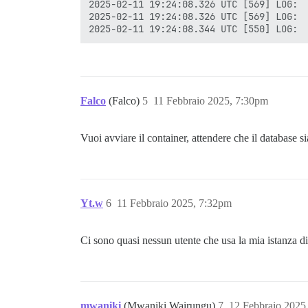
2025-02-11 19:24:08.326 UTC [569] LOG:  
creazione delle sottodirectory ... ok

2025-02-11 19:24:08.326 UTC [569] LOG:  
selezione dell'implementazione della mem
selezione del max_connections predefinit
selezione dei shared_buffers predefiniti
selezione del fuso orario predefinito ..
creazione dei file di configurazione ...
esecuzione dello script di bootstrap ...
esecuzione dell'inizializzazione post-bo
Falco
(Falco)
5
11 Febbraio 2025, 7:30pm
sincronizzazione dei dati su disco ... o
Vuoi avviare il container, attendere che il database s
Successo. Ora puoi avviare il server di 
    pg_ctlcluster 13 main start

invoke-rc.d: could not determine current
Yt.w
6
11 Febbraio 2025, 7:32pm
invoke-rc.d: policy-rc.d denied executio
Setting up postgresql-13-pgvector (0.8.0
Processing triggers for postgresql-commo
Ci sono quasi nessun utente che usa la mia istanza d
Building PostgreSQL dictionaries from in
Removing obsolete dictionary files:

Stopping PostgreSQL 13 database server: 
Stopping PostgreSQL 15 database server: 
Performing Consistency Checks

-----------------------------

mwaniki
(Mwaniki Wairungu)
7
12 Febbraio 2025