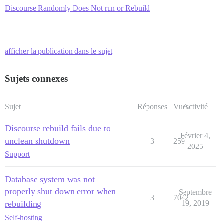
Discourse Randomly Does Not run or Rebuild
afficher la publication dans le sujet
Sujets connexes
Sujet
Réponses
Vues
Activité
Discourse rebuild fails due to
Février 4,
unclean shutdown
3
259
2025
Support
Database system was not
properly shut down error when
Septembre
3
7042
rebuilding
19, 2019
Self-hosting