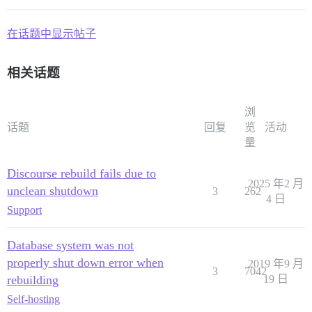
在话题中显示帖子
相关话题
浏
话题
回复
览
活动
量
Discourse rebuild fails due to
2025 年2 月
unclean shutdown
3
262
4 日
Support
Database system was not
properly shut down error when
2019 年9 月
3
7042
rebuilding
19 日
Self-hosting