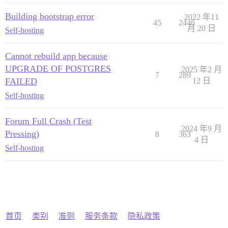
Building bootstrap error
2022 年11
45
2446
月 20 日
Self-hosting
Cannot rebuild app because
UPGRADE OF POSTGRES
2025 年2 月
7
289
FAILED
12 日
Self-hosting
Forum Full Crash (Test
2024 年9 月
Pressing)
8
363
4 日
Self-hosting
首页
类别
准则
服务条款
隐私政策