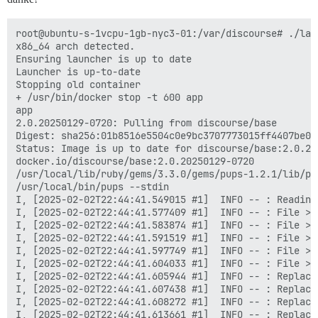
root@ubuntu-s-1vcpu-1gb-nyc3-01:/var/discourse# ./launcher rebuild app
x86_64 arch detected.
Ensuring launcher is up to date
Launcher is up-to-date
Stopping old container
+ /usr/bin/docker stop -t 600 app
app
2.0.20250129-0720: Pulling from discourse/base
Digest: sha256:01b8516e5504c0e9bc3707773015ff4407be03a89154194ff3b5b8699291bc26
Status: Image is up to date for discourse/base:2.0.20250129-0720
docker.io/discourse/base:2.0.20250129-0720
/usr/local/lib/ruby/gems/3.3.0/gems/pups-1.2.1/lib/pups.rb
/usr/local/bin/pups --stdin
I, [2025-02-02T22:44:41.549015 #1]  INFO -- : Reading from stdin
I, [2025-02-02T22:44:41.577409 #1]  INFO -- : File > /etc/service/postgres/run  chmod: +x  chown:
I, [2025-02-02T22:44:41.583874 #1]  INFO -- : File > /etc/service/postgres/log/run  chmod: +x  chown:
I, [2025-02-02T22:44:41.591519 #1]  INFO -- : File > /etc/runit/3.d/99-postgres  chmod: +x  chown:
I, [2025-02-02T22:44:41.597749 #1]  INFO -- : File > /root/install_postgres  chmod: +x  chown:
I, [2025-02-02T22:44:41.604033 #1]  INFO -- : File > /root/upgrade_postgres  chmod: +x  chown:
I, [2025-02-02T22:44:41.605944 #1]  INFO -- : Replacing data_directory = '/var/lib/postgresql/15/main' with data_directory = '/shared/postgres_data' in /etc/postgresql/15/main/postgresql.conf
I, [2025-02-02T22:44:41.607438 #1]  INFO -- : Replacing (?-mix:#?listen_addresses *=.*) with listen_addresses = '*' in /etc/postgresql/15/main/postgresql.conf
I, [2025-02-02T22:44:41.608272 #1]  INFO -- : Replacing (?-mix:#?synchronous_commit *=.*) with synchronous_commit = $db_synchronous_commit in /etc/postgresql/15/main/postgresql.conf
I, [2025-02-02T22:44:41.613661 #1]  INFO -- : Replacing (?-mix:#?shared_buffers *=.*) with shared_buffers = $db_shared_buffers in /etc/postgresql/15/main/postgresql.conf
I, [2025-02-02T22:44:41.614874 #1]  INFO -- : Replacing (?-mix:#?work_mem *=.*) with work_mem = $db_work_mem in /etc/postgresql/15/main/postgresql.conf
I, [2025-02-02T22:44:41.616367 #1]  INFO -- : Replacing (?-mix:#?default_text_search_config *=.*) with default_text_search_config = '$db_default_text_search_config' in /etc/postgresql/15/main/postgresql.conf
I, [2025-02-02T22:44:41.617281 #1]  INFO -- : Replacing (?-mix:#?checkpoint_segments *=.*) with checkpoint_segments = $db_checkpoint_segments in /etc/postgresql/15/main/postgresql.conf
I, [2025-02-02T22:44:41.618025 #1]  INFO -- : Replacing (?-mix:#?logging_collector *=.*) with logging_collector = $db_logging_collector in /etc/postgresql/15/main/postgresql.conf
I, [2025-02-02T22:44:41.618477 #1]  INFO -- : Replacing (?-mix:#?log_min_duration_statement *=.*) with log_min_duration_statement = $db_log_min_duration_statement in /etc/postgresql/15/main/postgresql.conf
I, [2025-02-02T22:44:41.619525 #1]  INFO -- : Replacing (?-mix:^#local +replication +postgres +peer$) with local replication postgres  peer in /etc/postgresql/15/main/pg_hba.conf
I, [2025-02-02T22:44:41.620175 #1]  INFO -- : Replacing (?-mix:^host.*all.*all.*127.*$) with host all all 0.0.0.0/0 md5 in /etc/postgresql/15/main/pg_hba.conf
I, [2025-02-02T22:44:41.620712 #1]  INFO -- : Replacing (?-mix:^host.*all.*all.*::1\/128.*$) with host all all ::/0 md5 in /etc/postgresql/15/main/pg_hba.conf
I, [2025-02-02T22:44:41.621360 #1]  INFO -- : > if [ -f /root/install_postgres ]; then
  /root/install_postgres && rm -f /root/install_postgres
elif [ -e /shared/postgres_run/.s.PGSQL.5432 ]; then
  socat /dev/null UNIX-CONNECT:/shared/postgres_run/.s.PGSQL.5432 || exit 0 && echo postgres already running stop container ; exit 1
fi

2025/02/02 22:44:44 socat[33] E connect(, AF=1 "/shared/postgres_run/.s.PGSQL.5432", 36): Connection refused
I, [2025-02-02T22:44:44.396468 #1]  INFO -- : Generating locales (this might take a while)...
  en_US.UTF-8... done
Generation complete.

I, [2025-02-02T22:44:44.397143 #1]  INFO -- : > HOME=/var/lib/postgresql USER=postgres exec chpst -u postgres:postgres:ssl-cert -U postgres:postgres:ssl-cert /usr/lib/postgresql/15/bin/postmaster -D /etc/postgresql/15/main
I, [2025-02-02T22:44:44.407890 #1]  INFO -- : File > /usr/local/bin/create_db  chmod: +x  chown:
I, [2025-02-02T22:44:44.425888 #1]  INFO -- : File > /var/lib/postgresql/take-database-backup  chmod: +x  chown: postgres:postgres
I, [2025-02-02T22:44:44.431023 #1]  INFO -- : File > /var/spool/cron/crontabs/postgres  chmod:   chown:
I, [2025-02-02T22:44:44.431796 #1]  INFO -- : > sleep 5
2025-02-02 22:44:44.579 UTC [35] FATAL:  database files are incompatible with server
2025-02-02 22:44:44.579 UTC [35] DETAIL:  The data directory was initialized by PostgreSQL version 13, which is not compatible with this version 15.10 (Debian 15.10-1.pgdg120+1).
I, [2025-02-02T22:44:49.437316 #1]  INFO -- :
I, [2025-02-02T22:44:49.437465 #1]  INFO -- : > /usr/local/bin/create_db
createdb: error: connection to server on socket "/var/run/postgresql/.s.PGSQL.5432" failed: Connection refused
	Is the server running locally and accepting connections on that socket?
psql: error: connection to server on socket "/var/run/postgresql/.s.PGSQL.5432" failed: Connection refused
	Is the server running locally and accepting connections on that socket?
psql: error: connection to server on socket "/var/run/postgresql/.s.PGSQL.5432" failed: Connection refused
	Is the server running locally and accepting connections on that socket?
psql: error: connection to server on socket "/var/run/postgresql/.s.PGSQL.5432" failed: Connection refused
	Is the server running locally and accepting connections on that socket?
psql: error: connection to server on socket "/var/run/postgresql/.s.PGSQL.5432" failed: Connection refused
	Is the server running locally and accepting connections on that socket?
psql: error: connection to server on socket "/var/run/postgresql/.s.PGSQL.5432" failed: Connection refused
	Is the server running locally and accepting connections on that socket?
psql: error: connection to server on socket "/var/run/postgresql/.s.PGSQL.5432" failed: Connection refused
	Is the server running locally and accepting connections on that socket?
psql: error: connection to server on socket "/var/run/postgresql/.s.PGSQL.5432" failed: Connection refused
	Is the server running locally and accepting connections on that socket?
psql: error: connection to server on socket "/var/run/postgresql/.s.PGSQL.5432" failed: Connection refused
	Is the server running locally and accepting connections on that socket?
psql: error: connection to server on socket "/var/run/postgresql/.s.PGSQL.5432" failed: Connection refused
	Is the server running locally and accepting connections on that socket?
psql: error: connection to server on socket "/var/run/postgresql/.s.PGSQL.5432" failed: Connection refused
	Is the server running locally and accepting connections on that socket?
psql: error: connection to server on socket "/var/run/postgresql/.s.PGSQL.5432" failed: Connection refused
	Is the server running locally and accepting connections on that socket?
psql: error: connection to server on socket "/var/run/postgresql/.s.PGSQL.5432" failed: Connection refused
	Is the server running locally and accepting connections on that socket?
I, [2025-02-02T22:44:50.386458 #1]  INFO -- :
I, [2025-02-02T22:44:50.387193 #1]  INFO -- : > echo postgres installed!
I, [2025-02-02T22:44:50.390857 #1]  INFO -- : postgres installed!

I, [2025-02-02T22:44:50.397000 #1]  INFO -- : File > /etc/service/redis/run  chmod: +x  chown:
I, [2025-02-02T22:44:50.402346 #1]  INFO -- : File > /etc/service/redis/log/run  chmod: +x  chown:
I, [2025-02-02T22:44:50.408171 #1]  INFO -- : File > /etc/runit/3.d/10-redis  chmod: +x  chow