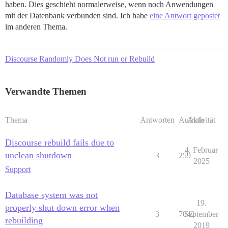
haben. Dies geschieht normalerweise, wenn noch Anwendungen
mit der Datenbank verbunden sind. Ich habe
eine Antwort gepostet
im anderen Thema.
Discourse Randomly Does Not run or Rebuild
Verwandte Themen
Thema
Antworten
Aufrufe
Aktivität
Discourse rebuild fails due to
4. Februar
unclean shutdown
3
259
2025
Support
Database system was not
19.
properly shut down error when
3
7042
September
rebuilding
2019