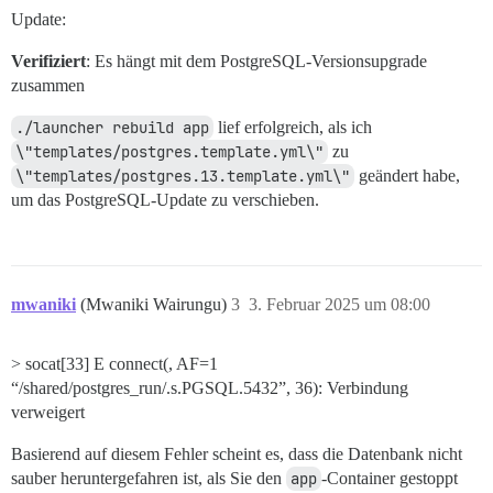
Update:
Verifiziert
: Es hängt mit dem PostgreSQL-Versionsupgrade
zusammen
./launcher rebuild app
lief erfolgreich, als ich
\"templates/postgres.template.yml\"
zu
\"templates/postgres.13.template.yml\"
geändert habe,
um das PostgreSQL-Update zu verschieben.
mwaniki
(Mwaniki Wairungu)
3
3. Februar 2025 um 08:00
> socat[33] E connect(, AF=1
“/shared/postgres_run/.s.PGSQL.5432”, 36): Verbindung
verweigert
Basierend auf diesem Fehler scheint es, dass die Datenbank nicht
sauber heruntergefahren ist, als Sie den
app
-Container gestoppt