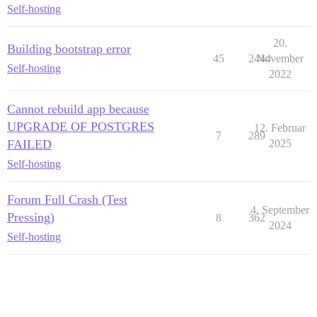
Self-hosting
20.
Building bootstrap error
45
2444
November
Self-hosting
2022
Cannot rebuild app because
UPGRADE OF POSTGRES
12. Februar
7
289
FAILED
2025
Self-hosting
Forum Full Crash (Test
4. September
Pressing)
8
362
2024
Self-hosting