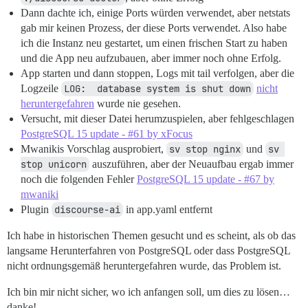
Dann dachte ich, einige Ports würden verwendet, aber netstats
gab mir keinen Prozess, der diese Ports verwendet. Also habe
ich die Instanz neu gestartet, um einen frischen Start zu haben
und die App neu aufzubauen, aber immer noch ohne Erfolg.
App starten und dann stoppen, Logs mit tail verfolgen, aber die
Logzeile
LOG:  database system is shut down
nicht
heruntergefahren
wurde nie gesehen.
Versucht, mit dieser Datei herumzuspielen, aber fehlgeschlagen
PostgreSQL 15 update - #61 by xFocus
Mwanikis Vorschlag ausprobiert,
sv stop nginx
und
sv 
stop unicorn
auszuführen, aber der Neuaufbau ergab immer
noch die folgenden Fehler
PostgreSQL 15 update - #67 by
mwaniki
Plugin
discourse-ai
in app.yaml entfernt
Ich habe in historischen Themen gesucht und es scheint, als ob das
langsame Herunterfahren von PostgreSQL oder dass PostgreSQL
nicht ordnungsgemäß heruntergefahren wurde, das Problem ist.
Ich bin mir nicht sicher, wo ich anfangen soll, um dies zu lösen…
danke!