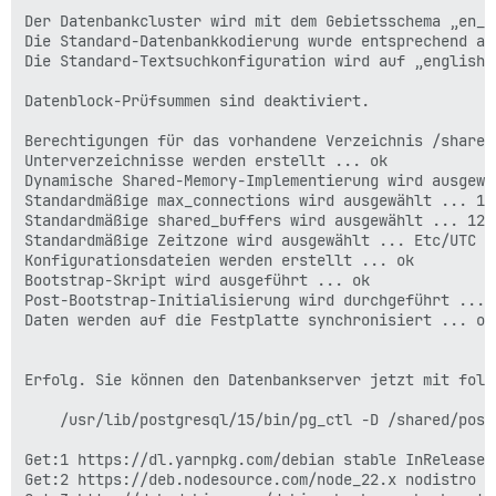
Der Datenbankcluster wird mit dem Gebietsschema „en_U
Die Standard-Datenbankkodierung wurde entsprechend auf
Die Standard-Textsuchkonfiguration wird auf „english“ 
Datenblock-Prüfsummen sind deaktiviert.

Berechtigungen für das vorhandene Verzeichnis /shared
Unterverzeichnisse werden erstellt ... ok

Dynamische Shared-Memory-Implementierung wird ausgewäh
Standardmäßige max_connections wird ausgewählt ... 100
Standardmäßige shared_buffers wird ausgewählt ... 128M
Standardmäßige Zeitzone wird ausgewählt ... Etc/UTC

Konfigurationsdateien werden erstellt ... ok

Bootstrap-Skript wird ausgeführt ... ok

Post-Bootstrap-Initialisierung wird durchgeführt ... o
Daten werden auf die Festplatte synchronisiert ... ok

Erfolg. Sie können den Datenbankserver jetzt mit folg
    /usr/lib/postgresql/15/bin/pg_ctl -D /shared/post
Get:1 https://dl.yarnpkg.com/debian stable InRelease [
Get:2 https://deb.nodesource.com/node_22.x nodistro In