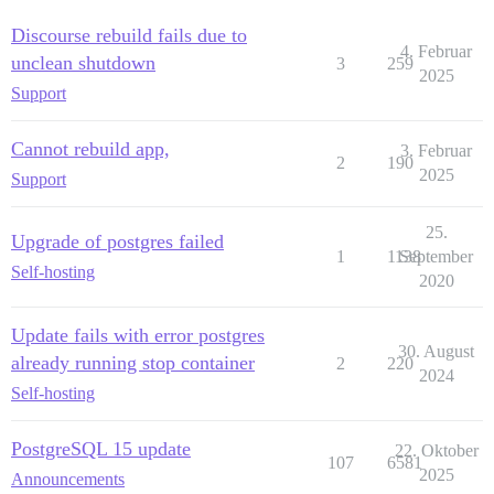
Discourse rebuild fails due to
4. Februar
unclean shutdown
3
259
2025
Support
Cannot rebuild app,
3. Februar
2
190
2025
Support
25.
Upgrade of postgres failed
1
1138
September
Self-hosting
2020
Update fails with error postgres
30. August
already running stop container
2
220
2024
Self-hosting
PostgreSQL 15 update
22. Oktober
107
6581
2025
Announcements