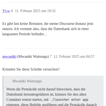
Removing obsolete dictionary files:

Stopping PostgreSQL 13 database server: main.

Stopping PostgreSQL 15 database server: main.

Yt.w
6
11. Februar 2025 um 19:32
Performing Consistency Checks

-----------------------------

Checking cluster versions                             
Es gibt fast keine Benutzer, die meine Discourse-Instanz jetzt
nutzen. Ich vermute also, dass die Datenbank sich in einer
The source cluster was not shut down cleanly.

langsamen Periode befindet…
Failure, exiting

-----------------------------------------------------
UPGRADE OF POSTGRES FAILED

-----------------------------------------------------
mwaniki
(Mwaniki Wairungu)
7
12. Februar 2025 um 04:57
Bitte besuchen Sie https://meta.discourse.org/t/postg
Sie können ./launcher start app ausführen, um Ihre Ap
Könnten Sie diese Schritte versuchen?
-----------------------------------------------------
Mwaniki Wairungu:
FAILED

--------------------

Wenn die Protokolle nicht darauf hinweisen, dass die
Pups::ExecError: if [ -f /root/install_postgres ]; the
Datenbank heruntergefahren ist, können Sie den alten
  /root/install_postgres &amp;&amp; rm -f /root/instal
Container erneut starten, mit
./launcher enter app
elif [ -e /shared/postgres_run/.s.PGSQL.5432 ]; then

  socat /dev/null UNIX-CONNECT:/shared/postgres_run/.
eintreten, diese Befehle ausführen und die Protokolle danach