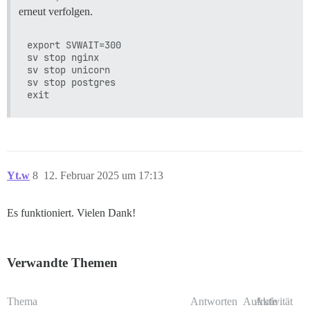
fi

erneut verfolgen.
 failed with return #<Process::Status: pid 18 exit 1>

Location of failure: /usr/local/lib/ruby/gems/3.3.0/g
exec failed with the params {"tag"=>"db", "cmd"=>"if 
export SVWAIT=300

bootstrap failed with exit code 1

sv stop nginx

** FAILED TO BOOTSTRAP ** please scroll up and look f
sv stop unicorn

./discourse-doctor may help diagnose the problem.

sv stop postgres

Yt.w
8
12. Februar 2025 um 17:13
Es funktioniert. Vielen Dank!
Verwandte Themen
Thema
Antworten
Aufrufe
Aktivität