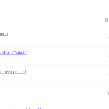
返
pport
4
il still "taken"
as been deleted
?