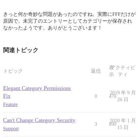
きっと何か奇妙な問題があったのですね。実際にFFFだけが
原因で、未完了のエントリーとしてカテゴリーが保存され
なかったようです。ありがとうございます！
関連トピック
表
アクティビ
トピック
返信
示
ティ
Elegant Category Permissions
2019 年 9 月
Fix
0
470
26 日
Feature
Can't Change Category Security
2020 年 1 月
3
890
15 日
Support