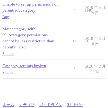
Unable to set up permissions on
2019 年 4 月
parent/subcategory
4
1140
9 日
Bug
Maincategory with
"Subcategory permissions
2019 年 3 月
cannot be less restrictive than
11
810
8 日
parent's" error
Support
Category settings broken
2026 年 2 月
6
232
11 日
Support
ホーム
カテゴリ
ガイドライン
利用規約