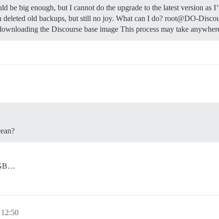
d be big enough, but I cannot do the upgrade to the latest version as I
even deleted old backups, but still no joy. What can I do? root@DO-Disc
downloading the Discourse base image This process may take anywher
cean?
0 GB…
 12:50