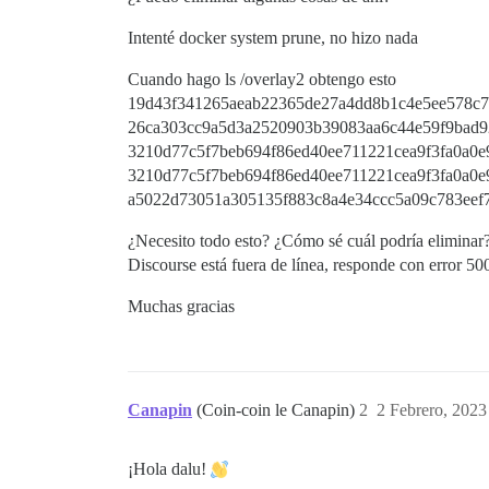
Intenté docker system prune, no hizo nada
Cuando hago ls /overlay2 obtengo esto
19d43f341265aeab22365de27a4dd8b1c4e5ee578c7
26ca303cc9a5d3a2520903b39083aa6c44e59f9bad9
3210d77c5f7beb694f86ed40ee711221cea9f3fa0a0
3210d77c5f7beb694f86ed40ee711221cea9f3fa0a0e
a5022d73051a305135f883c8a4e34ccc5a09c783eef
¿Necesito todo esto? ¿Cómo sé cuál podría eliminar
Discourse está fuera de línea, responde con error 50
Muchas gracias
Canapin
(Coin-coin le Canapin)
2
2 Febrero, 2023
¡Hola dalu!