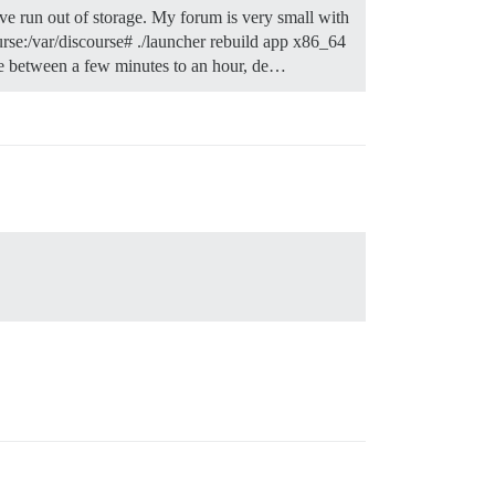
’ve run out of storage. My forum is very small with
ourse:/var/discourse# ./launcher rebuild app x86_64
e between a few minutes to an hour, de…