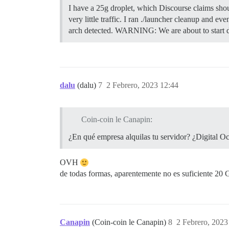
I have a 25g droplet, which Discourse claims shoul
very little traffic. I ran ./launcher cleanup and 
arch detected. WARNING: We are about to start 
dalu
(dalu)
7
2 Febrero, 2023 12:44
Coin-coin le Canapin:
¿En qué empresa alquilas tu servidor? ¿Digital O
OVH
de todas formas, aparentemente no es suficiente 2
Canapin
(Coin-coin le Canapin)
8
2 Febrero, 2023