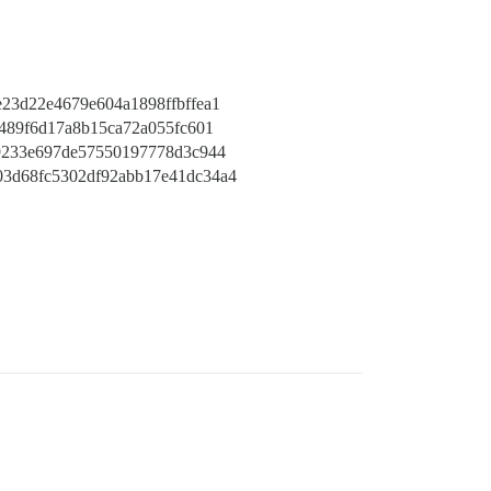
23d22e4679e604a1898ffbffea1
489f6d17a8b15ca72a055fc601
9233e697de57550197778d3c944
303d68fc5302df92abb17e41dc34a4