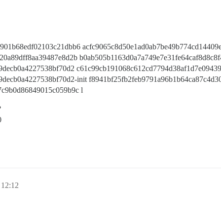
901b68edf02103c21dbb6 acfc9065c8d50e1ad0ab7be49b774cd14409e
20a89dff8aa39487e8d2b b0ab505b1163d0a7a749e7e31fe64caf8d8c8f
e9decb0a4227538bf70d2 c61c99cb191068c612cd7794d38af1d7e0943
9decb0a4227538bf70d2-init f8941bf25fb2feb9791a96b1b64ca87c4d
7c9b0d86849015c059b9c l
?
0
 12:12