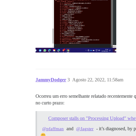
JammyDodger
3
Agosto 22, 2022, 11:58am
Ocorreu um erro semelhante relatado recentemente qu
no curto prazo:
Composer stalls on "Processing Upload" when
and
- it’s diagnosed, by 
@pfaffman
@Jagster