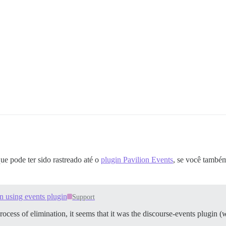
e pode ter sido rastreado até o
plugin Pavilion Events
, se você também
 using events plugin
Support
process of elimination, it seems that it was the discourse-events plugin