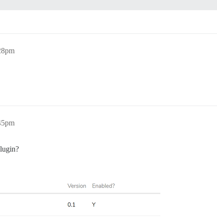
:28pm
:45pm
lugin?