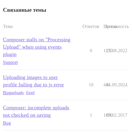
Связанные темы
Тема
Ответов
Просм.
Активность
Composer stalls on "Processing
Upload" when using events
6
1135
25.08.2022
plugin
Support
Uploading images to user
profile failing due to js error
10
444
01.09.2024
Bug
uploads
,
fixed
Composer: incomplete uploads
not checked on saving
1
1030
09.02.2017
Bug