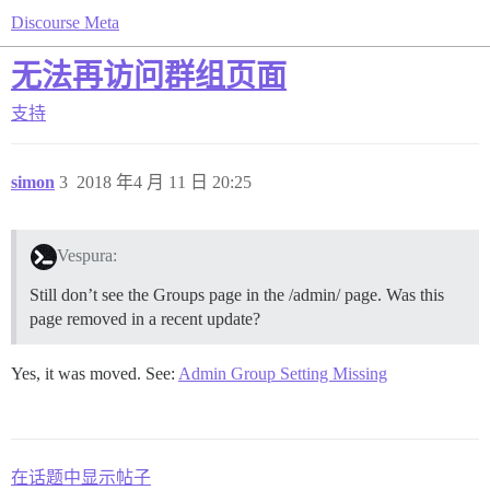
Discourse Meta
无法再访问群组页面
支持
simon
3
2018 年4 月 11 日 20:25
Vespura:
Still don’t see the Groups page in the /admin/ page. Was this
page removed in a recent update?
Yes, it was moved. See:
Admin Group Setting Missing
在话题中显示帖子