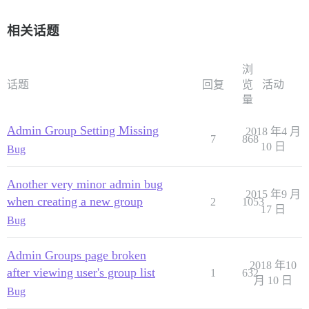
相关话题
浏
话题
回复
览
活动
量
Admin Group Setting Missing
2018 年4 月
7
868
10 日
Bug
Another very minor admin bug
2015 年9 月
when creating a new group
2
1053
17 日
Bug
Admin Groups page broken
2018 年10
after viewing user's group list
1
632
月 10 日
Bug