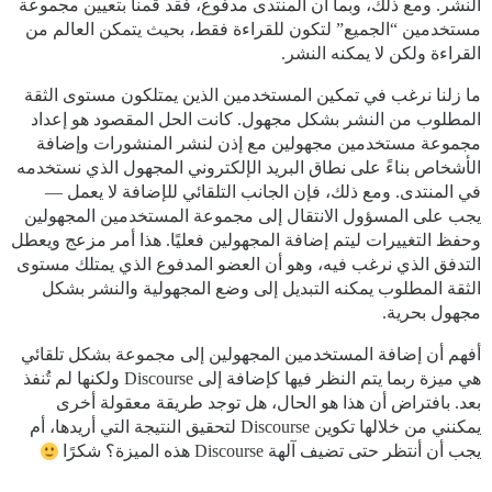
النشر. ومع ذلك، وبما أن المنتدى مدفوع، فقد قمنا بتعيين مجموعة
مستخدمين “الجميع” لتكون للقراءة فقط، بحيث يتمكن العالم من
القراءة ولكن لا يمكنه النشر.
ما زلنا نرغب في تمكين المستخدمين الذين يمتلكون مستوى الثقة
المطلوب من النشر بشكل مجهول. كانت الحل المقصود هو إعداد
مجموعة مستخدمين مجهولين مع إذن لنشر المنشورات وإضافة
الأشخاص بناءً على نطاق البريد الإلكتروني المجهول الذي نستخدمه
في المنتدى. ومع ذلك، فإن الجانب التلقائي للإضافة لا يعمل —
يجب على المسؤول الانتقال إلى مجموعة المستخدمين المجهولين
وحفظ التغييرات ليتم إضافة المجهولين فعليًا. هذا أمر مزعج ويعطل
التدفق الذي نرغب فيه، وهو أن العضو المدفوع الذي يمتلك مستوى
الثقة المطلوب يمكنه التبديل إلى وضع المجهولية والنشر بشكل
مجهول بحرية.
أفهم أن إضافة المستخدمين المجهولين إلى مجموعة بشكل تلقائي
هي ميزة ربما يتم النظر فيها كإضافة إلى Discourse ولكنها لم تُنفذ
بعد. بافتراض أن هذا هو الحال، هل توجد طريقة معقولة أخرى
يمكنني من خلالها تكوين Discourse لتحقيق النتيجة التي أريدها، أم
يجب أن أنتظر حتى تضيف آلهة Discourse هذه الميزة؟ شكرًا