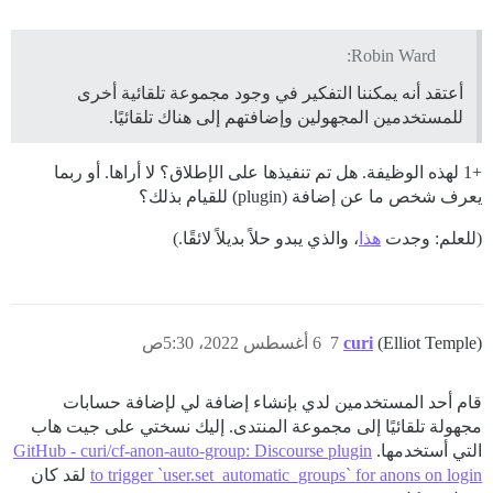
Robin Ward:
أعتقد أنه يمكننا التفكير في وجود مجموعة تلقائية أخرى
للمستخدمين المجهولين وإضافتهم إلى هناك تلقائيًا.
+1 لهذه الوظيفة. هل تم تنفيذها على الإطلاق؟ لا أراها. أو ربما
يعرف شخص ما عن إضافة (plugin) للقيام بذلك؟
(للعلم: وجدت
هذا
، والذي يبدو حلاً بديلاً لائقًا.)
(Elliot Temple)
curi
7
6 أغسطس 2022، 5:30ص
قام أحد المستخدمين لدي بإنشاء إضافة لي لإضافة حسابات
مجهولة تلقائيًا إلى مجموعة المنتدى. إليك نسختي على جيت هاب
التي أستخدمها.
GitHub - curi/cf-anon-auto-group: Discourse plugin
to trigger `user.set_automatic_groups` for anons on login
لقد كان