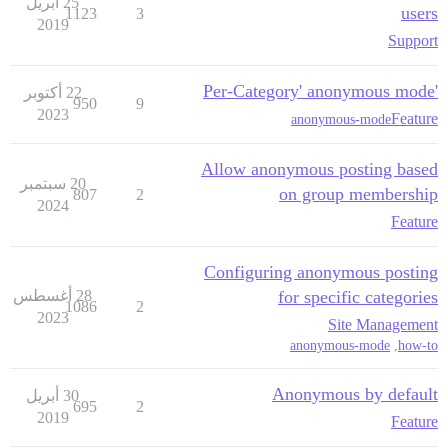
25 أبريل
users
1123
3
2019
Support
'Per-Category' anonymous mode
22 أكتوبر
950
9
2023
Feature
anonymous-mode
Allow anonymous posting based
20 سبتمبر
on group membership
807
2
2024
Feature
Configuring anonymous posting
for specific categories
28 أغسطس
1086
2
2023
Site Management
anonymous-mode
,
how-to
Anonymous by default
30 أبريل
695
2
2019
Feature