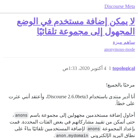
Discourse Meta
لا يمكن إضافة مستخدم في الوضع
المجهول إلى مجموعة تلقائيًا
ساهم
ميزة
anonymous-mode
topological
1
4 أكتوبر 2020، 1:33ص
مرحبًا بالجميع!
أنا أدير منتدى باستخدام Discourse 2.6.0beta3، وأعتقد أنني عثرت
على خطأ.
أحاول إضافة مستخدمين مجهولين إلى مجموعة باسم
anons
،
حتى أتمكن من تقييد مشاركاتهم في بعض الفئات المحددة. قمت
بإعداد المجموعة
anons
لإضافة المستخدمين تلقائيًا بناءً على
نطاق البريد الإلكتروني
anon.mydomain
.