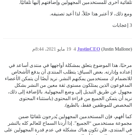
تلقائية أخرى للمستخدمين المجهولين وإضافتهم إليها تلقائيًا.
ومع ذلك، لا أعتبر هذا خللاً، لذا أعيد تصنيفه.
3 إعجابات
(Justin Mallone)
JustinCEO
4
19 مايو 2021، 8:44م
مرحبًا، هذا الموضوع يتعلق بمشكلة أواجهها في منتدى أساعد في
إعداده وإدارته. بعض السياق: يتطلب المنتدى أن يدفع الأشخاص
للانضمام ك مستخدمين يمكنهم النشر. نريد أيضًا أن يتمكن الأعضاء
المدفوعون الذين يمتلكون مستوى ثقة معين من النشر بشكل
مجهول عن طريق التبديل إلى وضع المجهولية. بالإضافة إلى ذلك،
نريد أن يتمكن الجميع من قراءة المحتوى (باستثناء المحتوى
المخصص للموظفين فقط، بالطبع).
كما أفهم، فإن المستخدمين المجهولين يُدرجون تلقائيًا ضمن
مجموعة مستخدمين “الجميع”. إذا أردنا السماح للعالم كله بالنشر
في المنتدى، فلن تكون هناك مشكلة في عدم قدرة المجهولين على