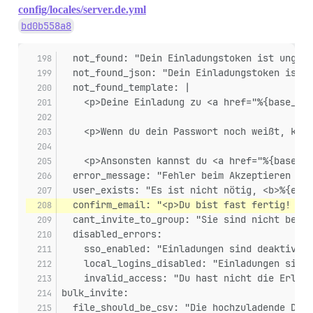
config/locales/server.de.yml
bd0b558a8
  not_found: "Dein Einladungstoken ist ungült
  not_found_json: "Dein Einladungstoken ist u
  not_found_template: |
    <p>Deine Einladung zu <a href="%{base_url
    <p>Wenn du dein Passwort noch weißt, kann
    <p>Ansonsten kannst du <a href="%{base_ur
  error_message: "Fehler beim Akzeptieren der
  user_exists: "Es ist nicht nötig, <b>%{emai
  confirm_email: "<p>Du bist fast fertig! Wir
  cant_invite_to_group: "Sie sind nicht berec
  disabled_errors:
    sso_enabled: "Einladungen sind deaktivier
    local_logins_disabled: "Einladungen sind 
    invalid_access: "Du hast nicht die Erlaub
bulk_invite:
  file_should_be_csv: "Die hochzuladende Date