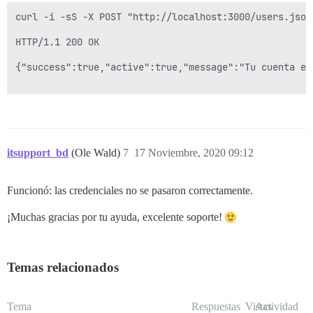
curl -i -sS -X POST "http://localhost:3000/users.json
HTTP/1.1 200 OK

{"success":true,"active":true,"message":"Tu cuenta es
itsupport_bd
(Ole Wald)
7
17 Noviembre, 2020 09:12
Funcionó: las credenciales no se pasaron correctamente.
¡Muchas gracias por tu ayuda, excelente soporte!
Temas relacionados
Tema
Respuestas
Vistas
Actividad