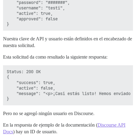
    "password": "#######",

    "username": "testi",

    "active": true,

    "approved": false

Nuestra clave de API y usuario están definidos en el encabezado de
nuestra solicitud.
Esta solicitud da como resultado la siguiente respuesta:
Status: 200 OK

{

    "success": true,

    "active": false,

    "message": "<p>¡Casi estás listo! Hemos enviado u
Pero no se agregó ningún usuario en Discourse.
En la respuesta de ejemplo de la documentación (
Discourse API
Docs
) hay un ID de usuario.