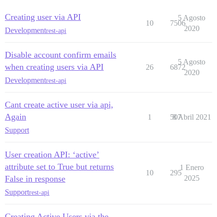
Creating user via API
5 Agosto
10
7506
2020
Development
rest-api
Disable account confirm emails
5 Agosto
when creating users via API
26
6872
2020
Development
rest-api
Cant create active user via api,
Again
1
507
8 Abril 2021
Support
User creation API: ‘active’
attribute set to True but returns
1 Enero
10
295
False in response
2025
Support
rest-api
Creating Active Users via the