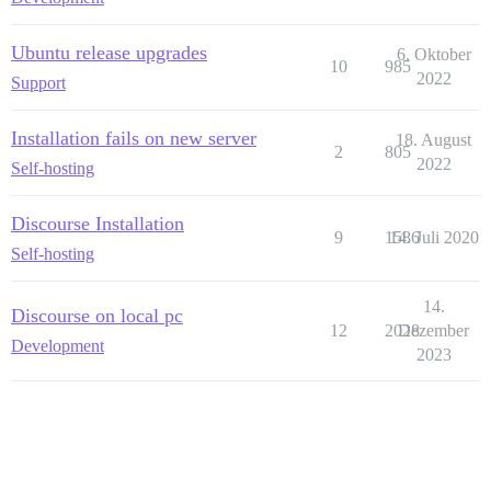
Ubuntu release upgrades
6. Oktober
10
985
2022
Support
Installation fails on new server
18. August
2
805
2022
Self-hosting
Discourse Installation
9
1586
14. Juli 2020
Self-hosting
14.
Discourse on local pc
12
2028
Dezember
Development
2023