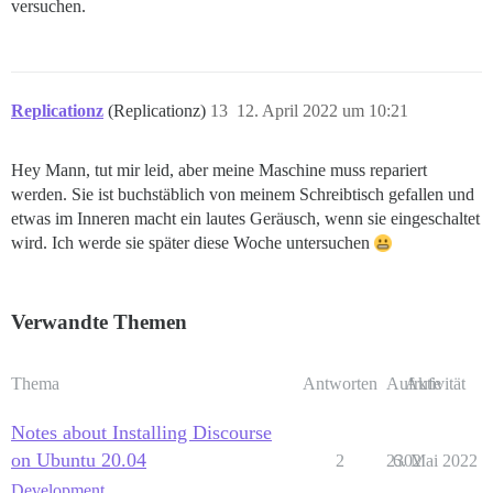
versuchen.
Replicationz
(Replicationz)
13
12. April 2022 um 10:21
Hey Mann, tut mir leid, aber meine Maschine muss repariert
werden. Sie ist buchstäblich von meinem Schreibtisch gefallen und
etwas im Inneren macht ein lautes Geräusch, wenn sie eingeschaltet
wird. Ich werde sie später diese Woche untersuchen
Verwandte Themen
Thema
Antworten
Aufrufe
Aktivität
Notes about Installing Discourse
on Ubuntu 20.04
2
2302
6. Mai 2022
Development