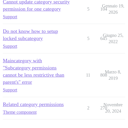
Cannot update category security
Gennaio 19,
permission for one category
5
104
2026
Support
Do not know how to setup
Giugno 25,
locked subcategory
5
645
2022
Support
Maincategory with
"Subcategory permissions
Marzo 8,
cannot be less restrictive than
11
808
2019
parent's" error
Support
Related category permissions
Novembre
2
270
20, 2024
Theme component