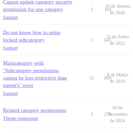
Cannot update category security
19 de Janeiro
permission for one category
5
104
de 2026
Support
Do not know how to setup
25 de Junho
locked subcategory
5
645
de 2022
Support
Maincategory with
"Subcategory permissions
8 de Março
cannot be less restrictive than
11
808
de 2019
parent's" error
Support
20 de
Related category permissions
2
270
Novembro
Theme component
de 2024