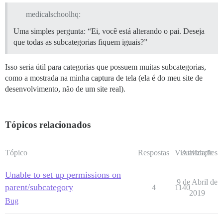
medicalschoolhq:
Uma simples pergunta: “Ei, você está alterando o pai. Deseja
que todas as subcategorias fiquem iguais?”
Isso seria útil para categorias que possuem muitas subcategorias,
como a mostrada na minha captura de tela (ela é do meu site de
desenvolvimento, não de um site real).
Tópicos relacionados
Tópico
Respostas
Visualizações
Atividade
Unable to set up permissions on
9 de Abril de
parent/subcategory
4
1140
2019
Bug