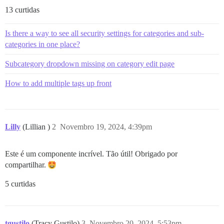
13 curtidas
Is there a way to see all security settings for categories and sub-
categories in one place?
Subcategory dropdown missing on category edit page
How to add multiple tags up front
Lilly
(Lillian )
2
Novembro 19, 2024, 4:39pm
Este é um componente incrível. Tão útil! Obrigado por
compartilhar.
5 curtidas
tgustilo
(Tracy Gustilo)
3
Novembro 20, 2024, 5:53pm