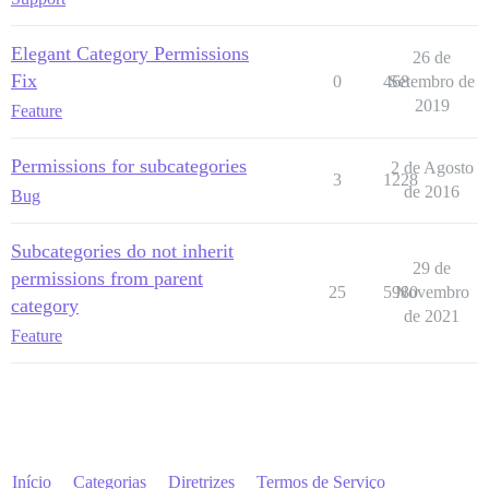
Elegant Category Permissions
26 de
Fix
0
468
Setembro de
2019
Feature
Permissions for subcategories
2 de Agosto
3
1228
de 2016
Bug
Subcategories do not inherit
29 de
permissions from parent
25
5980
Novembro
category
de 2021
Feature
Início
Categorias
Diretrizes
Termos de Serviço