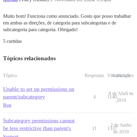
Muito bom! Funciona como anunciado. Gosto que posso trabalhar
em ambas as direções, de categoria para subcategorias e de
subcategoria para categoria. Obrigado!
5 curtidas
Tópicos relacionados
Tópico
Respostas
Visualizações
Atividade
Unable to set up permissions on
9 de Abril de
parent/subcategory
4
1140
2019
Bug
Subcategory permissions cannot
2 de Junho
be less restrictive than parent's
11
1337
de 2019
Support