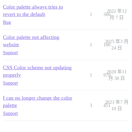
Color palette always tries to
2022 年12
revert to the default
1
366
月 7 日
Bug
Color palette not affecting
2025 年3 月
website
1
106
24 日
Support
CSS Color scheme not updating
2020 年11
properly
1
970
月 30 日
Support
I can no longer change the color
2023 年7 月
palette
3
451
10 日
Support