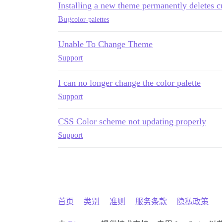
Installing a new theme permanently deletes c
Bug
color-palettes
Unable To Change Theme
Support
I can no longer change the color palette
Support
CSS Color scheme not updating properly
Support
首页
类别
准则
服务条款
隐私政策