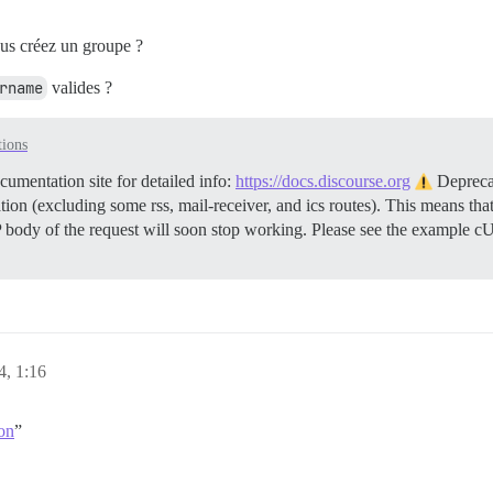
ous créez un groupe ?
rname
valides ?
tions
mentation site for detailed info:
https://docs.discourse.org
Depreca
ion (excluding some rss, mail-receiver, and ics routes). This means tha
 body of the request will soon stop working. Please see the example 
4, 1:16
on
”