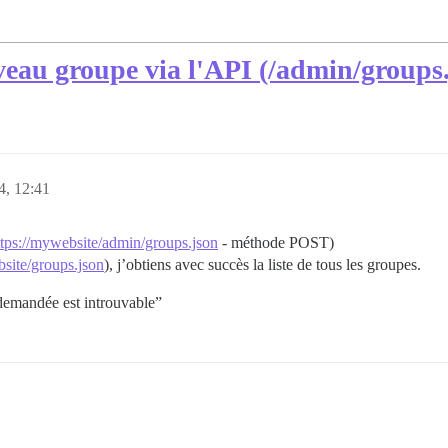
veau groupe via l'API (/admin/groups.
4, 12:41
ttps://mywebsite/admin/groups.json
- méthode POST)
bsite/groups.json
), j’obtiens avec succès la liste de tous les groupes.
demandée est introuvable”