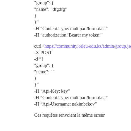
"group": {
"name": "dfgdfg"
}
}”
-H “Content-Type: multipart/form-data”
-H “authorization: Bearer my token”
curl “
https://community.orleu-edu.kz/admin/group.js
-X POST
-d “{
"group": {
"name": ""
}
}”
-H “Api-Key: key”
-H “Content-Type: multipart/form-data”
-H “Api-Username: nakimbekov”
Ces requêtes renvoient la même erreur