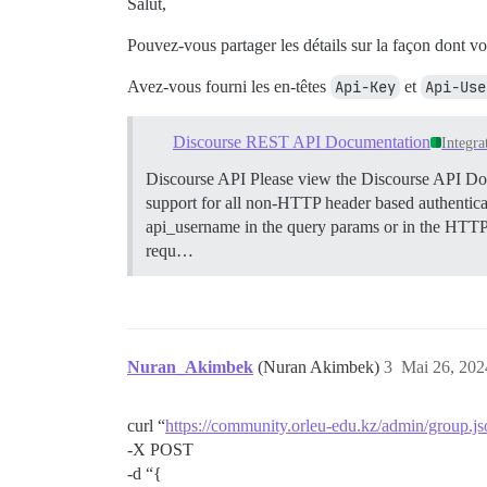
Salut,
Pouvez-vous partager les détails sur la façon dont v
Avez-vous fourni les en-têtes
Api-Key
et
Api-Use
Discourse REST API Documentation
Integra
Discourse API Please view the Discourse API Docu
support for all non-HTTP header based authenticat
api_username in the query params or in the HTTP
requ…
Nuran_Akimbek
(Nuran Akimbek)
3
Mai 26, 202
curl “
https://community.orleu-edu.kz/admin/group.js
-X POST
-d “{