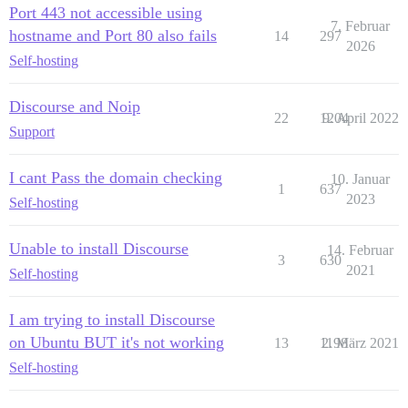
Port 443 not accessible using
7. Februar
hostname and Port 80 also fails
14
297
2026
Self-hosting
Discourse and Noip
22
1204
9. April 2022
Support
I cant Pass the domain checking
10. Januar
1
637
2023
Self-hosting
Unable to install Discourse
14. Februar
3
630
2021
Self-hosting
I am trying to install Discourse
on Ubuntu BUT it's not working
13
1198
2. März 2021
Self-hosting