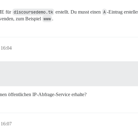
ME für
discoursedemo.tk
erstellt. Du musst einen
A
-Eintrag erstell
rwenden, zum Beispiel
www
.
 16:04
nen öffentlichen IP-Abfrage-Service erhalte?
 16:07