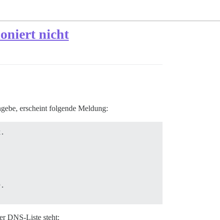
oniert nicht
ngebe, erscheint folgende Meldung:
.

.

er DNS-Liste steht: