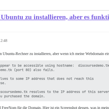
Ubuntu zu installieren, aber es funkti
12:48
em Ubuntu-Rechner zu installieren, aber wenn ich meine Webdomain ei
ppear to be accessible using hostname:  discoursedemo.tk
emo.tk (port 80) also fails.

lves to some IP address that does not reach this 

se.

scoursedemo.tk resolves to the IP address of this server
 FreeNom für die Domain. Hier ist ein Screenshot dessen, was in mein