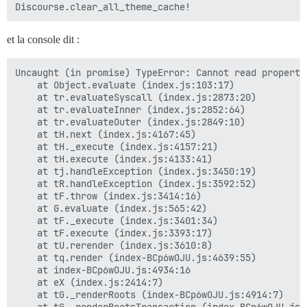
et la console dit :
Uncaught (in promise) TypeError: Cannot read properti
    at Object.evaluate (index.js:103:17)

    at tr.evaluateSyscall (index.js:2873:20)

    at tr.evaluateInner (index.js:2852:64)

    at tr.evaluateOuter (index.js:2849:10)

    at tH.next (index.js:4167:45)

    at tH._execute (index.js:4157:21)

    at tH.execute (index.js:4133:41)

    at tj.handleException (index.js:3450:19)

    at tR.handleException (index.js:3592:52)

    at tF.throw (index.js:3414:16)

    at G.evaluate (index.js:565:42)

    at tF._execute (index.js:3401:34)

    at tF.execute (index.js:3393:17)

    at tU.rerender (index.js:3610:8)

    at tq.render (index-BCp6wOJU.js:4639:55)

    at index-BCp6wOJU.js:4934:16

    at eX (index.js:2414:7)

    at tG._renderRoots (index-BCp6wOJU.js:4914:7)
