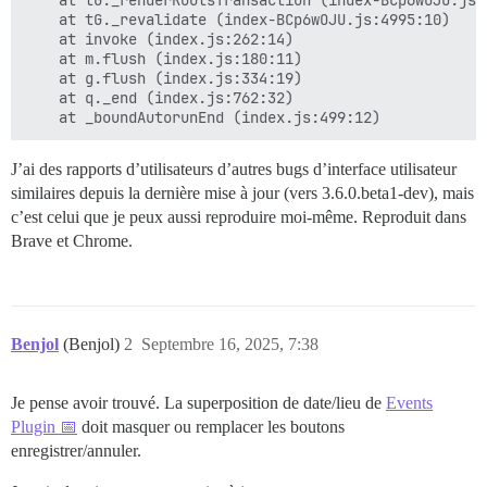
    at tG._renderRootsTransaction (index-BCp6wOJU.js:4
    at tG._revalidate (index-BCp6wOJU.js:4995:10)

    at invoke (index.js:262:14)

    at m.flush (index.js:180:11)

    at g.flush (index.js:334:19)

    at q._end (index.js:762:32)

J’ai des rapports d’utilisateurs d’autres bugs d’interface utilisateur
similaires depuis la dernière mise à jour (vers 3.6.0.beta1-dev), mais
c’est celui que je peux aussi reproduire moi-même. Reproduit dans
Brave et Chrome.
Benjol
(Benjol)
2
Septembre 16, 2025, 7:38
Je pense avoir trouvé. La superposition de date/lieu de
Events
Plugin 📅
doit masquer ou remplacer les boutons
enregistrer/annuler.