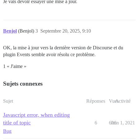
Je vais devoir essayer une mise à jour.
Benjol
(Benjol)
3
Septembre 20, 2025, 9:10
OK, la mise à jour vers la dernière version de Discourse et du
plugin Events semble avoir résolu ce problème.
1 « J'aime »
Sujets connexes
Sujet
Réponses
Vues
Activité
Javascript error, when editing
title of topic
6
606
Juin 1, 2021
Bug