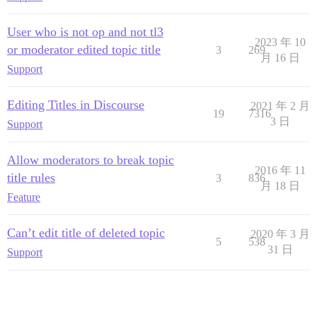
User who is not op and not tl3
2023 年 10
or moderator edited topic title
3
269
月 16 日
Support
Editing Titles in Discourse
2021 年 2 月
19
7316
3 日
Support
Allow moderators to break topic
2016 年 11
title rules
3
836
月 18 日
Feature
Can’t edit title of deleted topic
2020 年 3 月
5
538
31 日
Support