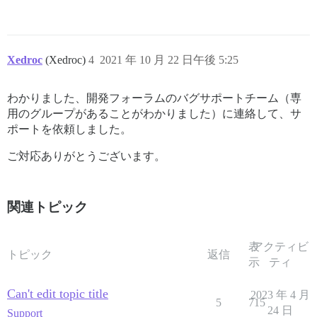
Xedroc
(Xedroc)
4
2021 年 10 月 22 日午後 5:25
わかりました、開発フォーラムのバグサポートチーム（専
用のグループがあることがわかりました）に連絡して、サ
ポートを依頼しました。
ご対応ありがとうございます。
関連トピック
表
アクティビ
トピック
返信
示
ティ
Can't edit topic title
2023 年 4 月
5
715
24 日
Support