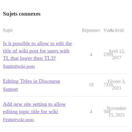
Sujets connexes
Sujet
Réponses
Vues
Activité
Is it possible to allow to edit the
title of wiki post for users with
Avril 12,
4
2399
TL that lower then TL3?
2017
Support
wiki-posts
Editing Titles in Discourse
Février 3,
19
7316
2021
Support
Add new site setting to allow
Novembre
editing topic title for wiki
4
568
15, 2021
Feature
wiki-posts