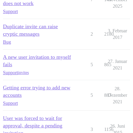
does not work
2025
Support
Duplicate invite can raise
3. Februar
cryptic messages
2
2180
2017
Bug
A new user invitation to myself
27. Januar
fails
5
865
2021
Support
invites
Getting error trying to add new
28.
accounts
5
887
Dezember
2021
Support
User was forced to wait for
approval, despite a pending
26. Juni
3
1156
invitation
2015