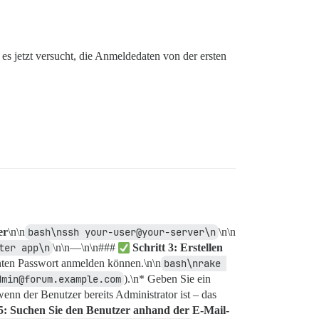
es jetzt versucht, die Anmeldedaten von der ersten
er
\n\n
bash\nssh your-user@your-server\n
\n\n
ter app\n
\n\n—\n\n###
Schritt 3: Erstellen
annten Passwort anmelden können.\n\n
bash\nrake 
dmin@forum.example.com
).\n* Geben Sie ein
nn der Benutzer bereits Administrator ist – das
 5: Suchen Sie den Benutzer anhand der E-Mail-