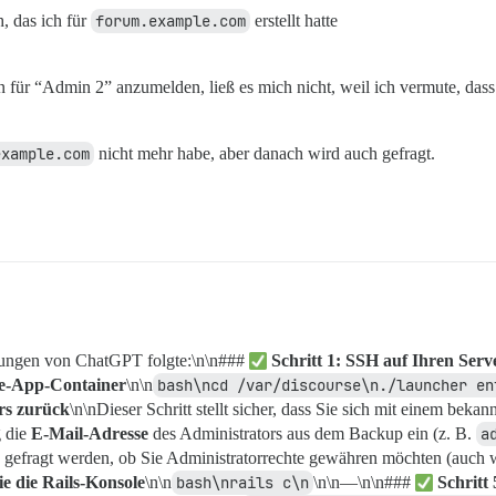
 das ich für
forum.example.com
erstellt hatte
für “Admin 2” anzumelden, ließ es mich nicht, weil ich vermute, dass 
example.com
nicht mehr habe, aber danach wird auch gefragt.
ungen von ChatGPT folgte:\n\n###
Schritt 1: SSH auf Ihren Serv
rse-App-Container
\n\n
bash\ncd /var/discourse\n./launcher en
rs zurück
\n\nDieser Schritt stellt sicher, dass Sie sich mit einem bek
g die
E-Mail-Adresse
des Administrators aus dem Backup ein (z. B.
a
 gefragt werden, ob Sie Administratorrechte gewähren möchten (auch we
ie die Rails-Konsole
\n\n
bash\nrails c\n
\n\n—\n\n###
Schritt