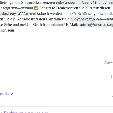
iejenige, die Sie zurücksetzen:\n\n
ruby\nuser = User.find_by_em
 anzeigt.\n\n—\n\n###
Schritt 6: Deaktivieren Sie 2FA für diesen
.destroy_all\n
\n\nDadurch werden alle 2FA-Schlüssel gelöscht, di
sen Sie die Konsole und den Container
\n\n
ruby\nexit\n
\n\n—\n\
e-Seite und melden Sie sich an mit:\n\n* E-Mail:
admin@forum.exam
lich sein
Antw
1
oudflare