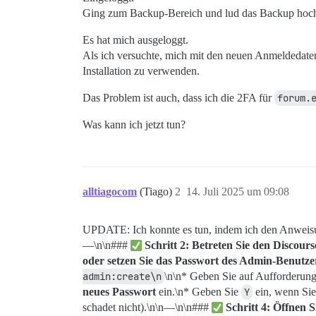
Ging zum Backup-Bereich und lud das Backup hoch,
Es hat mich ausgeloggt.
Als ich versuchte, mich mit den neuen Anmeldedaten 
Installation zu verwenden.
Das Problem ist auch, dass ich die 2FA für
forum.
Was kann ich jetzt tun?
alltiagocom
(Tiago)
2
14. Juli 2025 um 09:08
UPDATE: Ich konnte es tun, indem ich den Anweis
—\n\n###
Schritt 2: Betreten Sie den Discou
oder setzen Sie das Passwort des Admin-Benutze
admin:create\n
\n\n* Geben Sie auf Aufforderun
neues Passwort
ein.\n* Geben Sie
Y
ein, wenn Sie
schadet nicht).\n\n—\n\n###
Schritt 4: Öffnen S