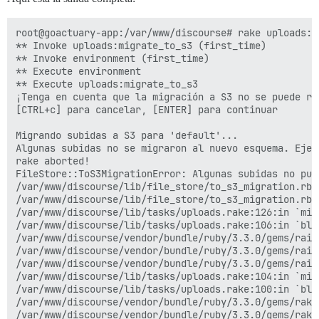
root@goactuary-app:/var/www/discourse# rake uploads:m
** Invoke uploads:migrate_to_s3 (first_time)

** Invoke environment (first_time)

** Execute environment

** Execute uploads:migrate_to_s3

¡Tenga en cuenta que la migración a S3 no se puede re
[CTRL+c] para cancelar, [ENTER] para continuar

Migrando subidas a S3 para 'default'...

Algunas subidas no se migraron al nuevo esquema. Ejec
rake aborted!

FileStore::ToS3MigrationError: Algunas subidas no pud
/var/www/discourse/lib/file_store/to_s3_migration.rb:
/var/www/discourse/lib/file_store/to_s3_migration.rb:5
/var/www/discourse/lib/tasks/uploads.rake:126:in `migr
/var/www/discourse/lib/tasks/uploads.rake:106:in `blo
/var/www/discourse/vendor/bundle/ruby/3.3.0/gems/rail
/var/www/discourse/vendor/bundle/ruby/3.3.0/gems/rail
/var/www/discourse/vendor/bundle/ruby/3.3.0/gems/rail
/var/www/discourse/lib/tasks/uploads.rake:104:in `mig
/var/www/discourse/lib/tasks/uploads.rake:100:in `bloc
/var/www/discourse/vendor/bundle/ruby/3.3.0/gems/rake
/var/www/discourse/vendor/bundle/ruby/3.3.0/gems/rake