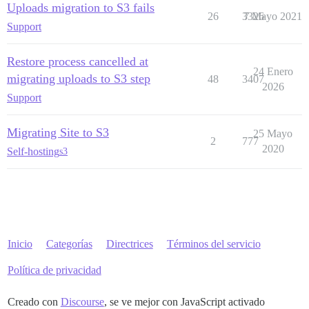
Uploads migration to S3 fails
26
3326
7 Mayo 2021
Support
Restore process cancelled at
24 Enero
migrating uploads to S3 step
48
3407
2026
Support
Migrating Site to S3
25 Mayo
2
777
2020
Self-hosting
s3
Inicio
Categorías
Directrices
Términos del servicio
Política de privacidad
Creado con
Discourse
, se ve mejor con JavaScript activado