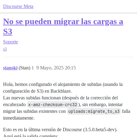
Discourse Meta
No se pueden migrar las cargas a
S3
Soporte
s3
stanski
(Stan)
1
9 Mayo, 2025 20:15
Hola, hemos configurado el alojamiento de subidas (usando la
configuración de S3) en Backblaze.
Las nuevas subidas funcionan (después de la corrección del
encabezado
x-amz-checksum-crc32
), sin embargo, intentar
migrar las subidas existentes con
uploads:migrate_to_s3
falla
inmediatamente.
Esto es en la última versión de Discourse (3.5.0.beta5-dev).
Aquí está la salida completa: