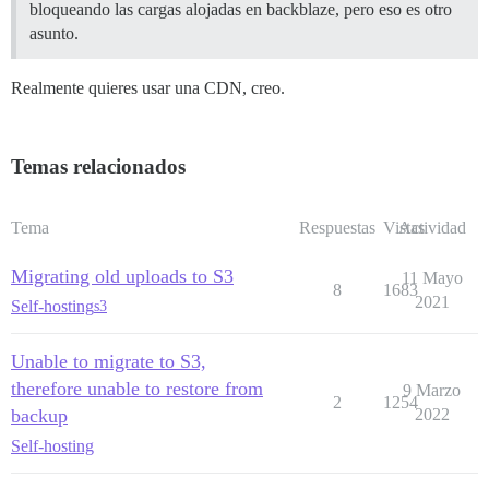
bloqueando las cargas alojadas en backblaze, pero eso es otro
asunto.
Realmente quieres usar una CDN, creo.
Temas relacionados
Tema
Respuestas
Vistas
Actividad
Migrating old uploads to S3
11 Mayo
8
1683
2021
Self-hosting
s3
Unable to migrate to S3,
therefore unable to restore from
9 Marzo
2
1254
backup
2022
Self-hosting