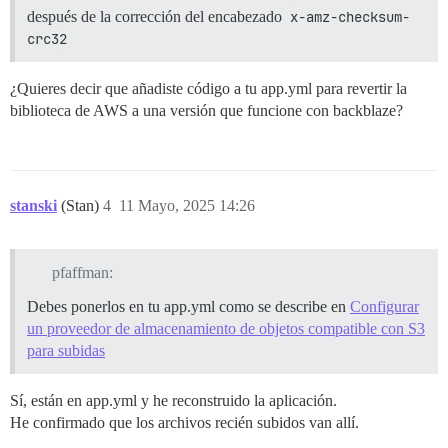
/usr/local/lib/ruby/gems/3.3.0/gems/bundler-2.6.4/exe
después de la corrección del encabezado
x-amz-checksum-
/usr/local/lib/ruby/gems/3.3.0/gems/bundler-2.6.4/lib
crc32
/usr/local/lib/ruby/gems/3.3.0/gems/bundler-2.6.4/exe
/usr/local/bin/bundle:25:in `load'

/usr/local/bin/bundle:25:in `<main>'

¿Quieres decir que añadiste código a tu app.yml para revertir la
biblioteca de AWS a una versión que funcione con backblaze?
stanski
(Stan)
4
11 Mayo, 2025 14:26
pfaffman:
Debes ponerlos en tu app.yml como se describe en
Configurar
un proveedor de almacenamiento de objetos compatible con S3
para subidas
Sí, están en app.yml y he reconstruido la aplicación.
He confirmado que los archivos recién subidos van allí.