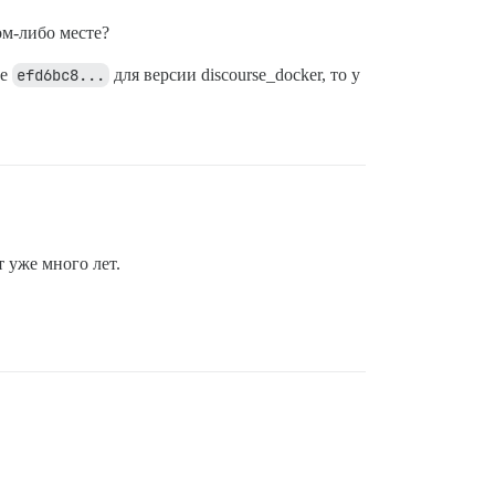
ом-либо месте?
те
efd6bc8...
для версии discourse_docker, то у
т уже много лет.