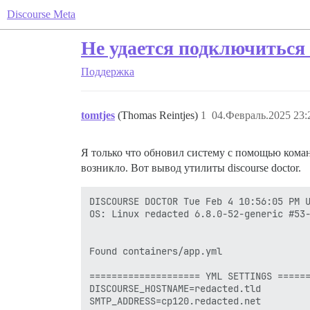
Discourse Meta
Не удается подключиться 
Поддержка
tomtjes
(Thomas Reintjes)
1
04.Февраль.2025 23:
Я только что обновил систему с помощью ком
возникло. Вот вывод утилиты discourse doctor.
DISCOURSE DOCTOR Tue Feb 4 10:56:05 PM U
OS: Linux redacted 6.8.0-52-generic #53-
Found containers/app.yml

==================== YML SETTINGS ======
DISCOURSE_HOSTNAME=redacted.tld

SMTP_ADDRESS=cp120.redacted.net
