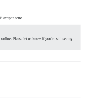
ard.git

.git

ё исправлено.
online. Please let us know if you’re still seeing
t.
