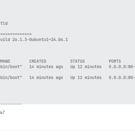
tld

=============

uild 26.1.3-0ubuntu1~24.04.1

MAND        CREATED          STATUS          PORTS      
bin/boot"   14 minutes ago   Up 12 minutes   0.0.0.0:80-
bin/boot"   14 minutes ago   Up 12 minutes   0.0.0.0:80-
=========

ne https://github.com/discourse/docker_manager.git

ть?
ne https://github.com/discourse/discourse-data-explorer.
ne https://github.com/discourse/discourse-affiliate.git

lone https://github.com/paviliondev/discourse-locations.
lone https://github.com/paviliondev/discourse-events.git