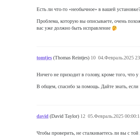
Replacing: LETSENCRYPT_ACCOUNT_EMAIL

Есть ли что-то «необычное» в вашей установке
Replacing: DEVELOPER_EMAILS

Replacing: DISCOURSE_DB_PASSWORD

Replacing: Sending mail to

Проблема, которую вы описываете, очень похожа
вас уже должно быть исправление
tomtjes
(Thomas Reintjes)
10
04.Февраль.2025 23
Ничего не приходит в голову, кроме того, что у м
В общем, спасибо за помощь. Дайте знать, если
david
(David Taylor)
12
05.Февраль.2025 00:00:1
Чтобы проверить, не сталкиваетесь ли вы с то