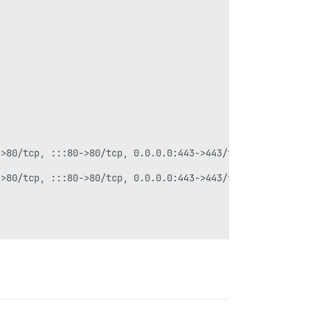
                                                        
>80/tcp, :::80->80/tcp, 0.0.0.0:443->443/tcp, :::443->44
>80/tcp, :::80->80/tcp, 0.0.0.0:443->443/tcp, :::443->44
git

git


