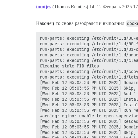
tomtjes
(Thomas Reintjes)
14
12.Февраль.2025 17
Наконец-то снова разобрался и выполнил
dock
run-parts: executing /etc/runit/1.d/00-e
run-parts: executing /etc/runit/1.d/00-f
run-parts: executing /etc/runit/1.d/01-c
run-parts: executing /etc/runit/1.d/anac
run-parts: executing /etc/runit/1.d/clea
Cleaning stale PID files

run-parts: executing /etc/runit/1.d/copy
run-parts: executing /etc/runit/1.d/lets
[Wed Feb 12 05:03:53 PM UTC 2025] Domain
[Wed Feb 12 05:03:53 PM UTC 2025] Skip, 
[Wed Feb 12 05:03:53 PM UTC 2025] Add '-
[Wed Feb 12 05:03:53 PM UTC 2025] Instal
[Wed Feb 12 05:03:53 PM UTC 2025] Instal
[Wed Feb 12 05:03:53 PM UTC 2025] Run re
warning: nginx: unable to open supervise
[Wed Feb 12 05:03:53 PM UTC 2025] Reload
[Wed Feb 12 05:03:53 PM UTC 2025] Domain
[Wed Feb 12 05:03:53 PM UTC 2025] Skip, 
[Wed Feb 12 05:03:54 PM UTC 2025] Add '-