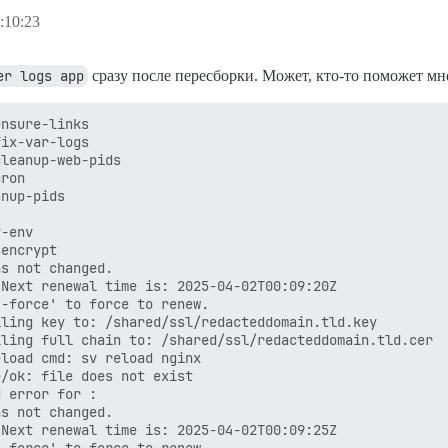
:10:23
er logs app
сразу после пересборки. Может, кто-то поможет мне
nsure-links

ix-var-logs

leanup-web-pids

ron

nup-pids

-env

encrypt

s not changed.

Next renewal time is: 2025-04-02T00:09:20Z

-force' to force to renew.

ling key to: /shared/ssl/redacteddomain.tld.key

ling full chain to: /shared/ssl/redacteddomain.tld.cer

load cmd: sv reload nginx

/ok: file does not exist

 error for :

s not changed.

Next renewal time is: 2025-04-02T00:09:25Z

-force' to force to renew.
