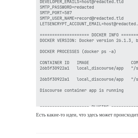
DEVELOPER_EMAILS=host@redacted.tld

SMTP_PASSWORD=redacted

SMTP_PORT=587

SMTP_USER_NAME=record@redacted.tld

LETSENCRYPT_ACCOUNT_EMAIL=host@redacted.
==================== DOCKER INFO =======
DOCKER VERSION: Docker version 26.1.3, b
DOCKER PROCESSES (docker ps -a)

CONTAINER ID   IMAGE                 COM
26b5f30922a1   local_discourse/app   "/s
26b5f30922a1   local_discourse/app   "/s
Discourse container app is running

==================== PLUGINS ===========
          - sudo -E -u discourse git clo
Есть какие-то идеи, что здесь может происходи
          - sudo -E -u discourse git clo
          - sudo -E -u discourse git clo
##          - sudo -E -u discourse git c
##          - sudo -E -u discourse git c