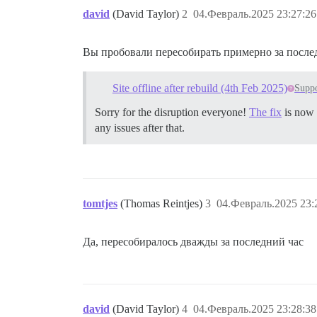
##          - sudo -E -u discourse git c
david
(David Taylor)
2
04.Февраль.2025 23:27:26
##          - sudo -E -u discourse git c
##          - sudo -E -u discourse git c
          - sudo -E -u discourse git clo
Вы пробовали пересобирать примерно за последн
          - sudo -E -u discourse git clo
          - sudo -E -u discourse git clo
Site offline after rebuild (4th Feb 2025)
Supp
WARNING:

You have what appear to be non-official 
Sorry for the disruption everyone!
The fix
is now l
If you are having trouble, you should di
any issues after that.
See https://github.com/discourse/discour
========================================
Discourse version at redacted.tld: NOT F
Discourse version at localhost: NOT FOUN
tomtjes
(Thomas Reintjes)
3
04.Февраль.2025 23:
==================== MEMORY INFORMATION 
Да, пересобиралось дважды за последний час
RAM (MB): 4005

               total        used        
Mem:            3820        1257        
Swap:           2047          75        
david
(David Taylor)
4
04.Февраль.2025 23:28:38