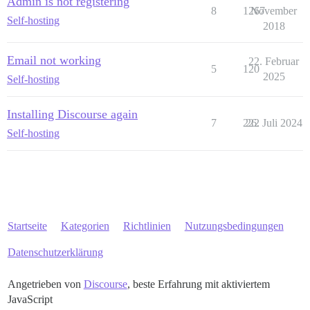
Admin is not registering
8
1267
November
Self-hosting
2018
Email not working
22. Februar
5
120
2025
Self-hosting
Installing Discourse again
7
222
26. Juli 2024
Self-hosting
Startseite
Kategorien
Richtlinien
Nutzungsbedingungen
Datenschutzerklärung
Angetrieben von
Discourse
, beste Erfahrung mit aktiviertem
JavaScript