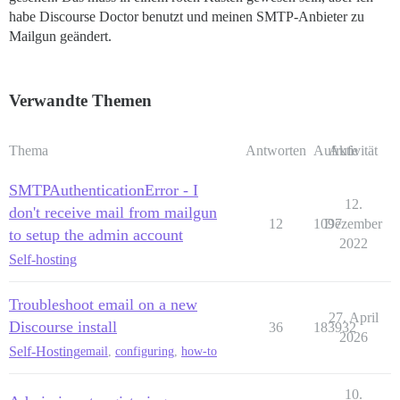
habe Discourse Doctor benutzt und meinen SMTP-Anbieter zu
Mailgun geändert.
Verwandte Themen
Thema
Antworten
Aufrufe
Aktivität
SMTPAuthenticationError - I
12.
don't receive mail from mailgun
12
1097
Dezember
to setup the admin account
2022
Self-hosting
Troubleshoot email on a new
27. April
Discourse install
36
183932
2026
Self-Hosting
email
,
configuring
,
how-to
10.