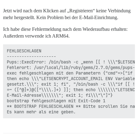
Jetzt wird nach dem Klicken auf „Registrieren“ keine Verbindung
mehr hergestellt. Kein Problem bei der E-Mail-Einrichtung.
Ich habe diese Fehlermeldung nach dem Wiederaufbau erhalten:
Außerdem verwende ich ARM64.
FEHLGESCHLAGEN

--------------------

Pups::ExecError: /bin/bash -c „wenn [[ ! \\\"$LETSENC
Fehlerort: /usr/local/lib/ruby/gems/2.7.0/gems/pups-1
exec fehlgeschlagen mit den Parametern {"cmd"=>["if [
then echo \\\"LETSENCRYPT_ACCOUNT_EMAIL ENV Variable 
gesetzt.\\\"; exit 1; fi", "/bin/bash -c \\\"if [[ ! 
=~ ([^@]+)@([^\\\\.]+) ]]; then echo \\\\\\\"LETSENCR
E-Mail-Adresse\\\\\\\"; exit 1; fi\\\"\"]"}

bootstrap fehlgeschlagen mit Exit-Code 1

** BOOTSTRAP FEHLGESCHLAGEN ** Bitte scrollen Sie nac