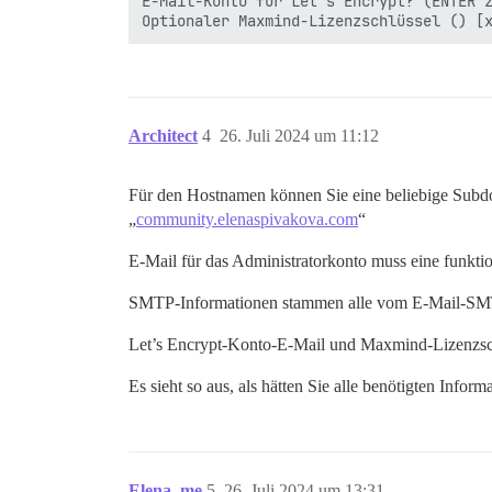
E-Mail-Konto für Let's Encrypt? (ENTER z
Architect
4
26. Juli 2024 um 11:12
Für den Hostnamen können Sie eine beliebige Sub
„
community.elenaspivakova.com
“
E-Mail für das Administratorkonto muss eine funktio
SMTP-Informationen stammen alle vom E-Mail-SMTP
Let’s Encrypt-Konto-E-Mail und Maxmind-Lizenzschl
Es sieht so aus, als hätten Sie alle benötigten Inform
Elena_me
5
26. Juli 2024 um 13:31