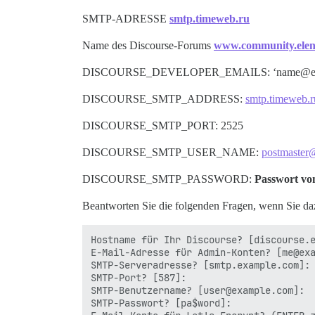
SMTP-ADRESSE
smtp.timeweb.ru
Name des Discourse-Forums
www.community.elen
DISCOURSE_DEVELOPER_EMAILS: ‘name@exa
DISCOURSE_SMTP_ADDRESS:
smtp.timeweb.r
DISCOURSE_SMTP_PORT: 2525
DISCOURSE_SMTP_USER_NAME:
postmaster
DISCOURSE_SMTP_PASSWORD:
Passwort von
Beantworten Sie die folgenden Fragen, wenn Sie da
Hostname für Ihr Discourse? [discourse.e
E-Mail-Adresse für Admin-Konten? [me@exa
SMTP-Serveradresse? [smtp.example.com]:

SMTP-Port? [587]:

SMTP-Benutzername? [user@example.com]:

SMTP-Passwort? [pa$word]:
