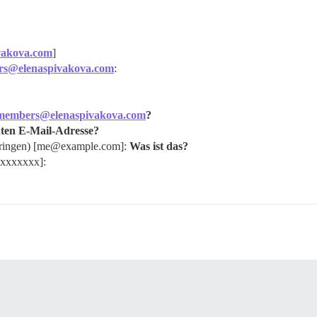
vakova.com
]
s@elenaspivakova.com
:
members@elenaspivakova.com
?
ten E-Mail-Adresse?
ringen) [me@example.com]:
Was ist das?
xxxxxxxx]: