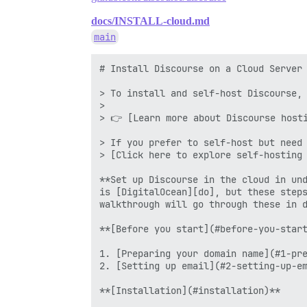
docs/INSTALL-cloud.md
main
# Install Discourse on a Cloud Server 
> To install and self-host Discourse, 
> 

> 👉 [Learn more about Discourse hosti
> If you prefer to self-host but need 
> [Click here to explore self-hosting 
**Set up Discourse in the cloud in und
is [DigitalOcean][do], but these steps
walkthrough will go through these in d
**[Before you start](#before-you-start
1. [Preparing your domain name](#1-pre
2. [Setting up email](#2-setting-up-em
**[Installation](#installation)**
