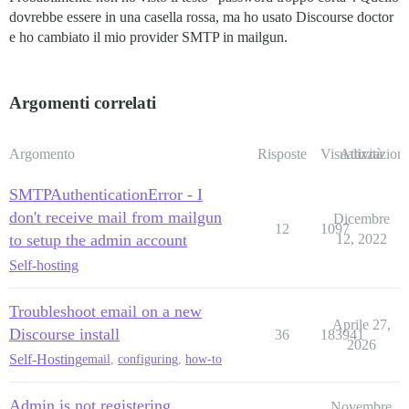
dovrebbe essere in una casella rossa, ma ho usato Discourse doctor
e ho cambiato il mio provider SMTP in mailgun.
Argomenti correlati
Argomento
Risposte
Visualizzazioni
Attività
SMTPAuthenticationError - I
don't receive mail from mailgun
Dicembre
12
1097
to setup the admin account
12, 2022
Self-hosting
Troubleshoot email on a new
Aprile 27,
Discourse install
36
183941
2026
Self-Hosting
email
,
configuring
,
how-to
Admin is not registering
Novembre