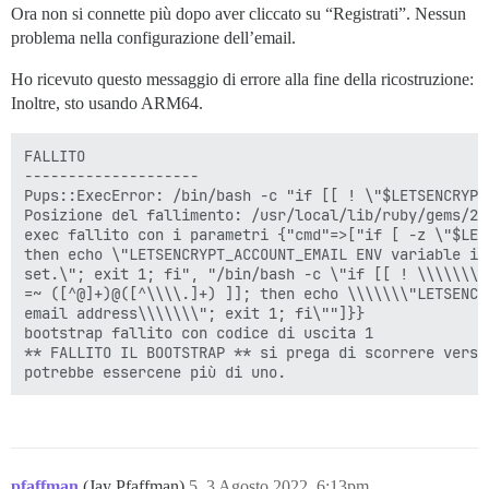
Ora non si connette più dopo aver cliccato su “Registrati”. Nessun
problema nella configurazione dell’email.
Ho ricevuto questo messaggio di errore alla fine della ricostruzione:
Inoltre, sto usando ARM64.
FALLITO

--------------------

Pups::ExecError: /bin/bash -c "if [[ ! \"$LETSENCRYPT
Posizione del fallimento: /usr/local/lib/ruby/gems/2.
exec fallito con i parametri {"cmd"=>["if [ -z \"$LET
then echo \"LETSENCRYPT_ACCOUNT_EMAIL ENV variable is
set.\"; exit 1; fi", "/bin/bash -c \"if [[ ! \\\\\\\"
=~ ([^@]+)@([^\\\\.]+) ]]; then echo \\\\\\\"LETSENCR
email address\\\\\\\"; exit 1; fi\""]}}

bootstrap fallito con codice di uscita 1

** FALLITO IL BOOTSTRAP ** si prega di scorrere verso
pfaffman
(Jay Pfaffman)
5
3 Agosto 2022, 6:13pm