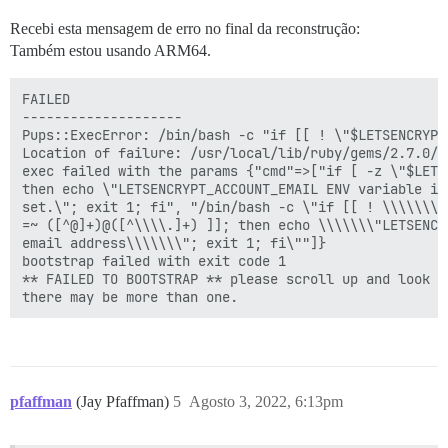
Recebi esta mensagem de erro no final da reconstrução:
Também estou usando ARM64.
FAILED

--------------------

Pups::ExecError: /bin/bash -c "if [[ ! \"$LETSENCRYPT
Location of failure: /usr/local/lib/ruby/gems/2.7.0/g
exec failed with the params {"cmd"=>["if [ -z \"$LETS
then echo \"LETSENCRYPT_ACCOUNT_EMAIL ENV variable is
set.\"; exit 1; fi", "/bin/bash -c \"if [[ ! \\\\\\\"
=~ ([^@]+)@([^\\\\.]+) ]]; then echo \\\\\\\"LETSENCR
email address\\\\\\\"; exit 1; fi\""]}

bootstrap failed with exit code 1

** FAILED TO BOOTSTRAP ** please scroll up and look f
pfaffman
(Jay Pfaffman)
5
Agosto 3, 2022, 6:13pm