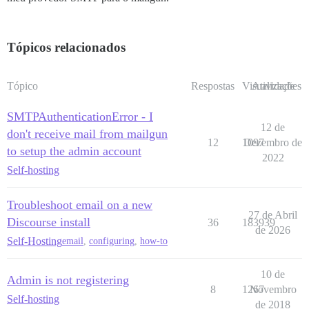
Tópicos relacionados
Tópico
Respostas
Visualizações
Atividade
SMTPAuthenticationError - I
12 de
don't receive mail from mailgun
12
1097
Dezembro de
to setup the admin account
2022
Self-hosting
Troubleshoot email on a new
27 de Abril
Discourse install
36
183939
de 2026
Self-Hosting
email
,
configuring
,
how-to
10 de
Admin is not registering
8
1267
Novembro
Self-hosting
de 2018