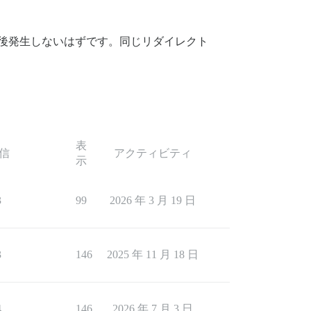
は今後発生しないはずです。同じリダイレクト
表
信
アクティビティ
示
3
99
2026 年 3 月 19 日
3
146
2025 年 11 月 18 日
4
146
2026 年 7 月 3 日