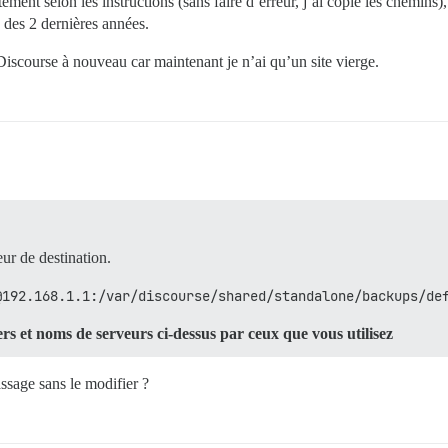
tement selon les instructions (sans faire d’erreur, j’ai copié les chemins
 des 2 dernières années.
r Discourse à nouveau car maintenant je n’ai qu’un site vierge.
eur de destination.
@192.168.1.1:/var/discourse/shared/standalone/backups/de
rs et noms de serveurs ci-dessus par ceux que vous utilisez
ssage sans le modifier ?