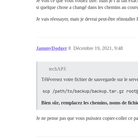
Je vois ce que vous voulez dire. mais je l’ai fait exac
si quelque chose a changé dans les chemins au cours
Je vais réessayer, mais je devrai peut-être réinstalle
JammyDodger
8
Décembre 19, 2021, 9:48
techAPJ:
Téléversez votre fichier de sauvegarde sur le serv
scp /path/to/backup/backup.tar.gz root
Bien sûr, remplacez les chemins, noms de fichie
Je ne pense pas que vous puissiez copier-coller ce pa