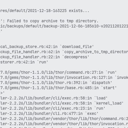
res/default/2021-12-18-163225 exists...

': Failed to copy archive to tmp directory.

ic/backups/default/backup-2021-12-06-185610-v20211201221
'



cal_backup_store.rb:42:in `download_file'

ckup_file_handler.rb:62:in `copy_archive_to_tmp_director
ckup_file_handler.rb:22:in `decompress'

storer.rb:42:in `run'

7.0/gems/thor-1.1.0/lib/thor/command.rb:27:in `run'

7.0/gems/thor-1.1.0/lib/thor/invocation.rb:127:in `invok
7.0/gems/thor-1.1.0/lib/thor.rb:392:in `dispatch'

7.0/gems/thor-1.1.0/lib/thor/base.rb:485:in `start'

>'

ler-2.2.26/lib/bundler/cli/exec.rb:58:in `load'

ler-2.2.26/lib/bundler/cli/exec.rb:58:in `kernel_load'

ler-2.2.26/lib/bundler/cli/exec.rb:23:in `run'

ler-2.2.26/lib/bundler/cli.rb:477:in `exec'

ler-2.2.26/lib/bundler/vendor/thor/lib/thor/command.rb:2
ler-2.2.26/lib/bundler/vendor/thor/lib/thor/invocation.r