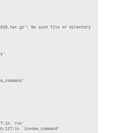
028.tar.gz': No such file or directory

y'

e_command'

7:in `run'

b:127:in `invoke_command'
