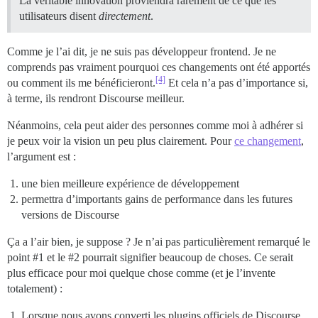
La véritable innovation proviendra rarement de ce que les
utilisateurs disent
directement
.
Comme je l’ai dit, je ne suis pas développeur frontend. Je ne
comprends pas vraiment pourquoi ces changements ont été apportés
[4]
ou comment ils me bénéficieront.
Et cela n’a pas d’importance si,
à terme, ils rendront Discourse meilleur.
Néanmoins, cela peut aider des personnes comme moi à adhérer si
je peux voir la vision un peu plus clairement. Pour
ce changement
,
l’argument est :
une bien meilleure expérience de développement
permettra d’importants gains de performance dans les futures
versions de Discourse
Ça a l’air bien, je suppose ? Je n’ai pas particulièrement remarqué le
point
#1
et le
#2
pourrait signifier beaucoup de choses. Ce serait
plus efficace pour moi quelque chose comme (et je l’invente
totalement) :
Lorsque nous avons converti les plugins officiels de Discourse,