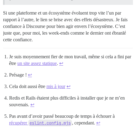
Si une plateforme et un écosystème évoluent trop vite l’un par
rapport à l’autre, le lien se brise avec des effets désastreux. Je fais
confiance à Discourse pour bien agir envers l’écosystème. C’est
juste que, pour moi, les week-ends comme le dernier ont ébranlé
cette confiance.
Je suis moyennement fier de mon travail, même si cela a fini par
être
un site assez statique
.
↩︎
Présage !
↩︎
Cela doit aussi être
mis à jour
↩︎
Redis et Rails étaient plus difficiles à installer que je ne m’en
souvenais.
↩︎
Pas avant d’avoir passé beaucoup de temps à échouer à
récupérer
eslint.config.mjs
, cependant.
↩︎