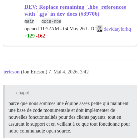
DEV: Replace remaining `.hbs` references
with `.gjs` in dev docs (#39706)
main
docs-hbs
←
opened
11:52AM - 04 May 26 UTC
davidtaylorhq
+129
-162
jericson
(Jon Ericson)
7
Mai 4, 2026, 3:42
chapoi:
parce que nous sommes une équipe assez petite qui maintient
une base de code monumentale et doit implémenter de
nouvelles fonctionnalités pour des clients payants, tout en
assurant le support et en veillant à ce que tout fonctionne pour
notre communauté open source.