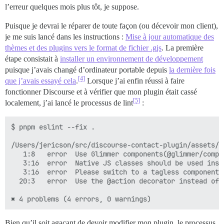
l’erreur quelques mois plus tôt, je suppose.
Puisque je devrai le réparer de toute façon (ou décevoir mon client),
je me suis lancé dans les instructions :
Mise à jour automatique des
thèmes et des plugins vers le format de fichier .gjs
. La première
étape consistait à
installer un environnement de développement
puisque j’avais changé d’ordinateur portable depuis
la dernière fois
[4]
que j’avais essayé cela
.
Lorsque j’ai enfin réussi à faire
fonctionner Discourse et à vérifier que mon plugin était cassé
[5]
localement, j’ai lancé le processus de lint
:
$ pnpm eslint --fix .

/Users/jericson/src/discourse-contact-plugin/assets/j
   1:8   error  Use Glimmer components(@glimmer/compo
   3:16  error  Native JS classes should be used inst
   3:16  error  Please switch to a tagless component 
  20:3   error  Use the @action decorator instead of 
Bien qu’il soit agaçant de devoir modifier mon plugin, le processus