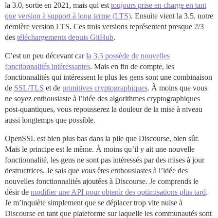
la 3.0, sortie en 2021, mais qui est
toujours prise en charge en tant
que version à support à long terme (LTS)
. Ensuite vient la 3.5, notre
dernière version LTS. Ces trois versions représentent presque 2/3
des
téléchargements depuis GitHub
.
C’est un peu décevant car
la 3.5 possède de nouvelles
fonctionnalités intéressantes
. Mais en fin de compte, les
fonctionnalités qui intéressent le plus les gens sont une combinaison
de
SSL/TLS
et de
primitives cryptographiques
. À moins que vous
ne soyez enthousiaste à l’idée des algorithmes cryptographiques
post-quantiques, vous repousserez la douleur de la mise à niveau
aussi longtemps que possible.
OpenSSL est bien plus bas dans la pile que Discourse, bien sûr.
Mais le principe est le même. À moins qu’il y ait une nouvelle
fonctionnalité, les gens ne sont pas intéressés par des mises à jour
destructrices. Je sais que
vous
êtes enthousiastes à l’idée des
nouvelles fonctionnalités ajoutées à Discourse. Je comprends le
désir de
modifier une API pour obtenir des optimisations plus tard
.
Je m’inquiète simplement que se déplacer trop vite nuise à
Discourse en tant que plateforme sur laquelle les communautés sont