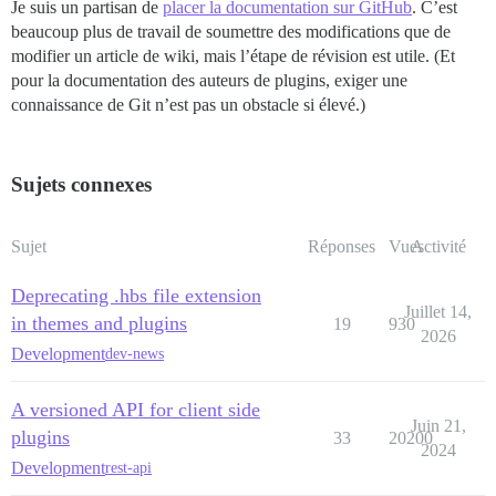
Je suis un partisan de
placer la documentation sur GitHub
. C’est
beaucoup plus de travail de soumettre des modifications que de
modifier un article de wiki, mais l’étape de révision est utile. (Et
pour la documentation des auteurs de plugins, exiger une
connaissance de Git n’est pas un obstacle si élevé.)
Sujets connexes
Sujet
Réponses
Vues
Activité
Deprecating .hbs file extension
Juillet 14,
in themes and plugins
19
930
2026
Development
dev-news
A versioned API for client side
Juin 21,
plugins
33
20200
2024
Development
rest-api