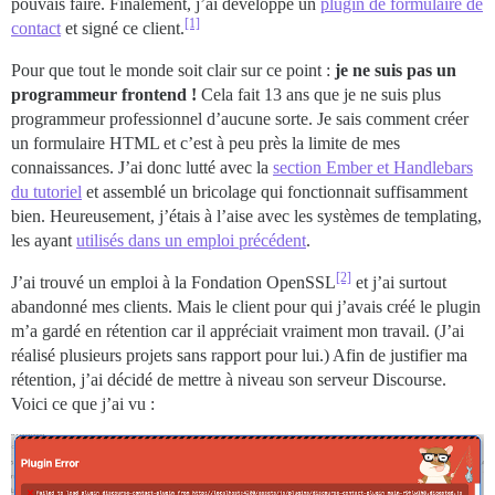
pouvais faire. Finalement, j’ai développé un
plugin de formulaire de
[1]
contact
et signé ce client.
Pour que tout le monde soit clair sur ce point :
je ne suis pas un
programmeur frontend !
Cela fait 13 ans que je ne suis plus
programmeur professionnel d’aucune sorte. Je sais comment créer
un formulaire HTML et c’est à peu près la limite de mes
connaissances. J’ai donc lutté avec la
section Ember et Handlebars
du tutoriel
et assemblé un bricolage qui fonctionnait suffisamment
bien. Heureusement, j’étais à l’aise avec les systèmes de templating,
les ayant
utilisés dans un emploi précédent
.
[2]
J’ai trouvé un emploi à la Fondation OpenSSL
et j’ai surtout
abandonné mes clients. Mais le client pour qui j’avais créé le plugin
m’a gardé en rétention car il appréciait vraiment mon travail. (J’ai
réalisé plusieurs projets sans rapport pour lui.) Afin de justifier ma
rétention, j’ai décidé de mettre à niveau son serveur Discourse.
Voici ce que j’ai vu :