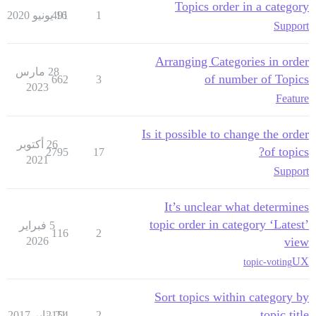
Topics order in a category
1
16 يونيو 2020
491
Support
Arranging Categories in order
28 مارس
of number of Topics
662
3
2023
Feature
Is it possible to change the order
26 أكتوبر
of topics?
2795
17
2021
Support
It’s unclear what determines
topic order in category ‘Latest’
5 فبراير
116
2
2026
view
UX
topic-voting
Sort topics within category by
topic title
2
21 يناير 2017
2154