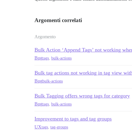
Argomenti correlati
Argomento
Bulk Action ‘Append Tags’ not working when 
Bug
tags
,
bulk-actions
Bulk tag actions not working in tag view with
Bug
bulk-actions
Bulk Tagging offers wrong tags for category
Bug
tags
,
bulk-actions
Improvement to tags and tag groups
UX
tags
,
tag-groups