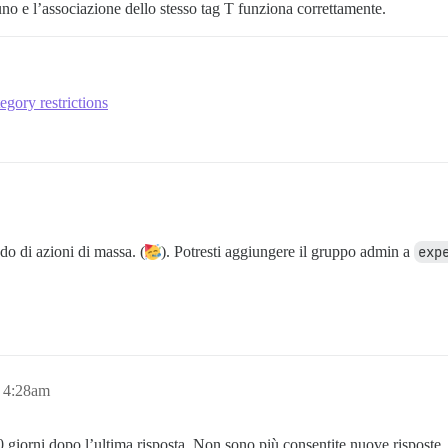
no e l’associazione dello stesso tag T funziona correttamente.
egory restrictions
do di azioni di massa. (
). Potresti aggiungere il gruppo admin a
exp
, 4:28am
giorni dopo l’ultima risposta. Non sono più consentite nuove risposte.