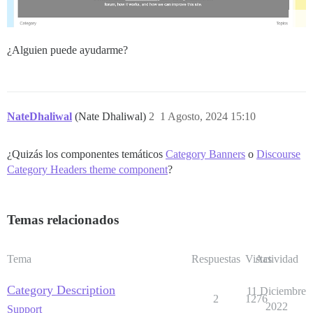
¿Alguien puede ayudarme?
NateDhaliwal
(Nate Dhaliwal)
2
1 Agosto, 2024 15:10
¿Quizás los componentes temáticos
Category Banners
o
Discourse
Category Headers theme component
?
Temas relacionados
Tema
Respuestas
Vistas
Actividad
Category Description
11 Diciembre
2
1276
2022
Support