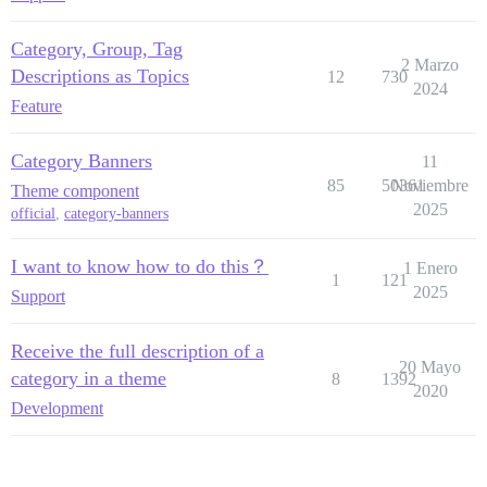
Category, Group, Tag
2 Marzo
Descriptions as Topics
12
730
2024
Feature
Category Banners
11
85
50361
Noviembre
Theme component
2025
official
,
category-banners
I want to know how to do this？
1 Enero
1
121
2025
Support
Receive the full description of a
20 Mayo
category in a theme
8
1392
2020
Development