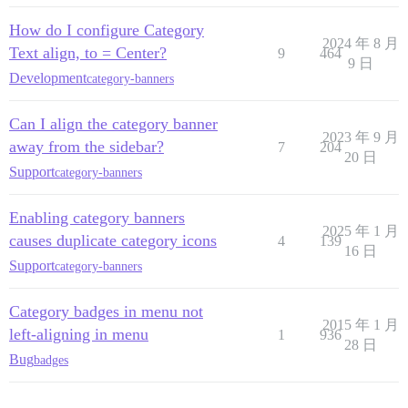
How do I configure Category
2024 年 8 月
Text align, to = Center?
9
464
9 日
Development
category-banners
Can I align the category banner
2023 年 9 月
away from the sidebar?
7
204
20 日
Support
category-banners
Enabling category banners
2025 年 1 月
causes duplicate category icons
4
139
16 日
Support
category-banners
Category badges in menu not
2015 年 1 月
left-aligning in menu
1
936
28 日
Bug
badges