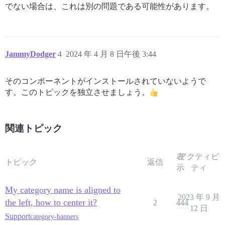
でない場合は、これは別の問題である可能性があります。
JammyDodger
4
2024 年 4 月 8 日午後 3:44
そのコンポーネントがインストールされていないようで
す。このトピックを独立させましょう。
関連トピック
表
アクティビ
トピック
返信
示
ティ
My category name is aligned to
2023 年 9 月
the left, how to center it?
2
444
12 日
Support
category-banners