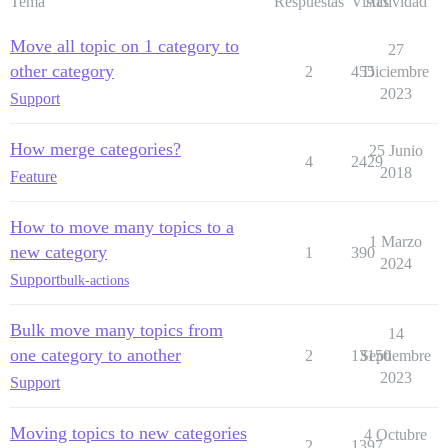
Tema
Respuestas
Vistas
Actividad
Move all topic on 1 category to
27
other category
2
455
Diciembre
2023
Support
How merge categories?
25 Junio
4
2429
2018
Feature
How to move many topics to a
1 Marzo
new category
1
390
2024
Support
bulk-actions
Bulk move many topics from
14
one category to another
2
13150
Septiembre
2023
Support
Moving topics to new categories
4 Octubre
2
1397