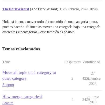
TheDarkWizard
(The Dark Wizard)
3
26 Febrero, 2024 10:44
Hola, si intentas mover todo el contenido de una categoría a otra,
puedes hacerlo. Si intentas mover una categoría bajo una categoría
diferente (subcategorías), esto también es posible.
Temas relacionados
Tema
Respuestas
Vistas
Actividad
Move all topic on 1 category to
27
other category
2
455
Diciembre
2023
Support
How merge categories?
25 Junio
4
2429
2018
Feature