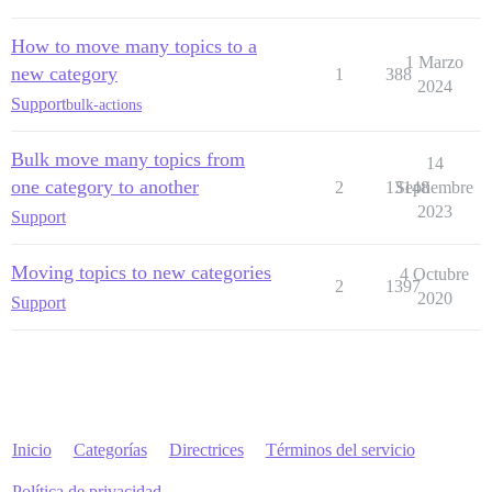
How to move many topics to a
1 Marzo
new category
1
388
2024
Support
bulk-actions
Bulk move many topics from
14
one category to another
2
13148
Septiembre
2023
Support
Moving topics to new categories
4 Octubre
2
1397
2020
Support
Inicio
Categorías
Directrices
Términos del servicio
Política de privacidad